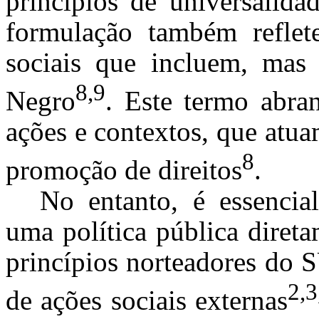
princípios de universalida
formulação também reflet
sociais que incluem, mas
8,9
Negro
. Este termo abra
ações e contextos, que atua
8
promoção de direitos
.
No entanto, é essenc
uma política pública direta
princípios norteadores do 
2,3
de ações sociais externas