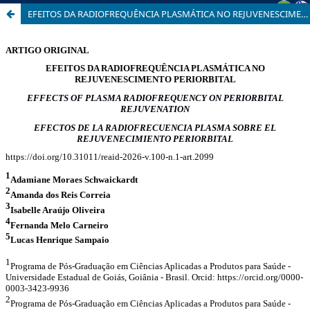
EFEITOS DA RADIOFREQUÊNCIA PLASMÁTICA NO REJUVENESCIMENTO PERIORBITAL