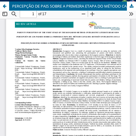
PERCEPÇÃO DE PAIS SOBRE A PRIMEIRA ETAPA DO MÉTODO CANGURU: REVISÃO INTEGRATIVA DA LITERATURA