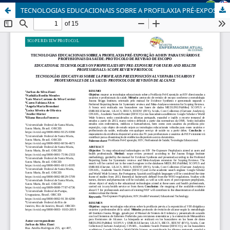
TECNOLOGIAS EDUCACIONAIS SOBRE A PROFILAXIA PRÉ-EXPOSIÇÃO AO HIV PARA USUÁRIOS E PROFISSIONAIS DA SAÚDE: PROTOCOLO DE REVISÃO DE ESCOPO