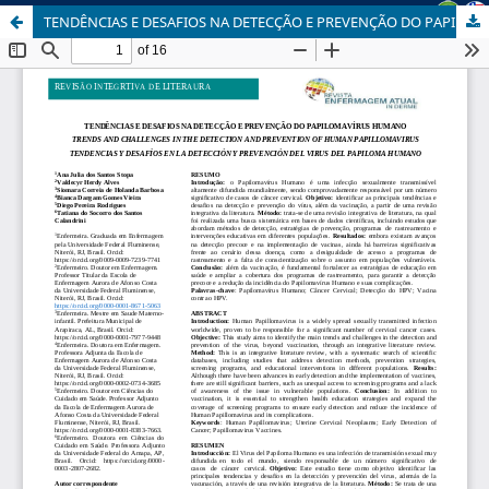
TENDÊNCIAS E DESAFIOS NA DETECÇÃO E PREVENÇÃO DO PAPILOMAVÍRUS HUMANO