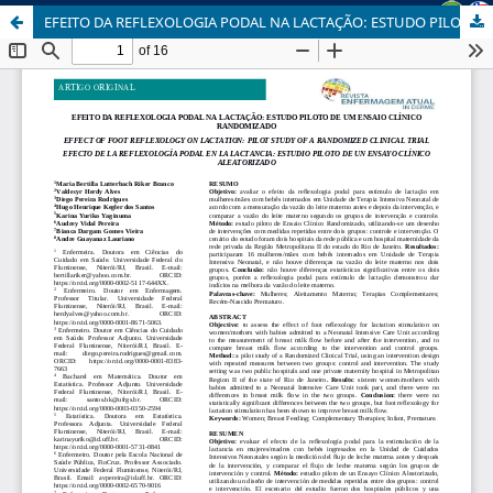
EFEITO DA REFLEXOLOGIA PODAL NA LACTAÇÃO: ESTUDO PILOTO DE UM ENSAIO CLÍNICO RANDOMIZADO