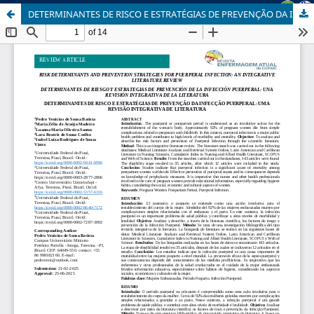
DETERMINANTES DE RISCO E ESTRATÉGIAS DE PREVENÇÃO DA INFECÇÃO PUERPERAL: UMA REVISÃO INTEGRATIVA DE LITERATURA