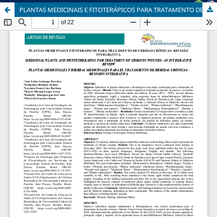
PLANTAS MEDICINAIS E FITOTERÁPICOS PARA TRATAMENTO DE FERIDAS CRÔNICAS: REVISÃO INTEGRATIVA