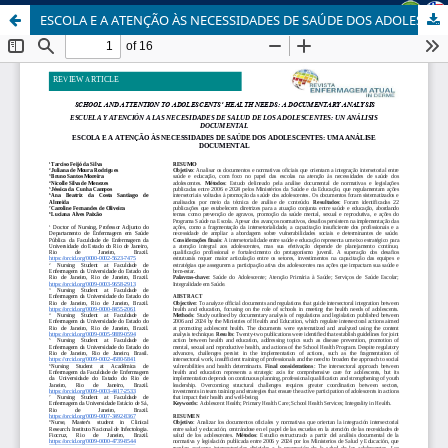
ESCOLA E A ATENÇÃO ÀS NECESSIDADES DE SAÚDE DOS ADOLESCENTES: UMA ANÁLISE DOCUMENTAL