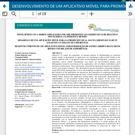
DESENVOLVIMENTO DE UM APLICATIVO MÓVEL PARA PROMOÇÃO DE SAÚDE CARDIOVASCULAR EM IDOSOS: RELATO DE EXPERIÊNCIA