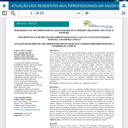
ATUAÇÃO DOS RESIDENTES MULTIPROFISSIONAIS EM SAÚDE NOS CUIDADOS PRIMÁRIOS DURANTE A PANDEMIA DA COVID-19