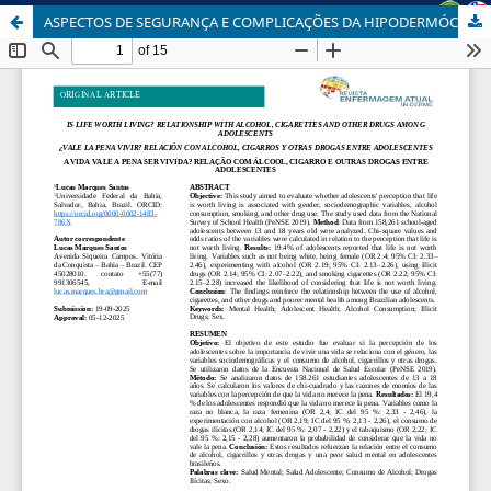
ASPECTOS DE SEGURANÇA E COMPLICAÇÕES DA HIPODERMÓCLISE NOS CUIDADOS PALIATIVOS: UMA REVISÃO DE ESCOPO