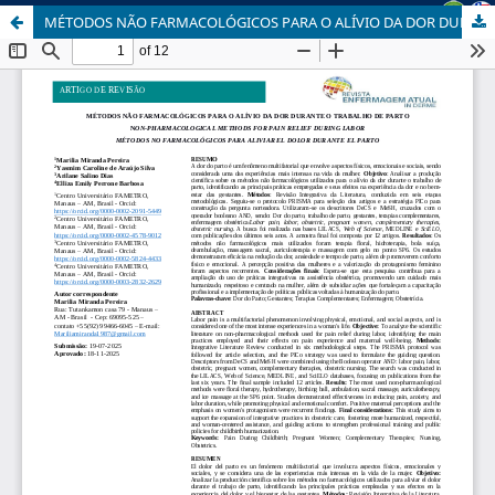
MÉTODOS NÃO FARMACOLÓGICOS PARA O ALÍVIO DA DOR DURANTE O TRABALHO DE PARTO