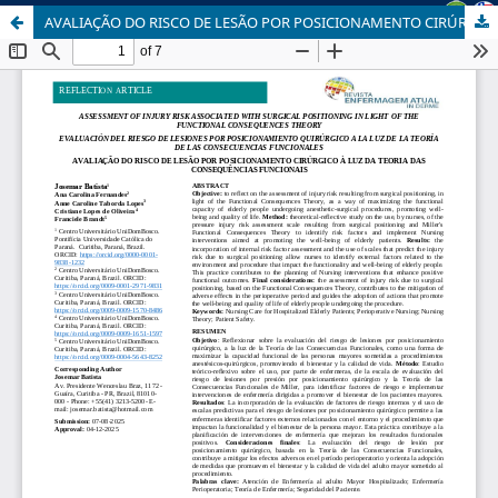
AVALIAÇÃO DO RISCO DE LESÃO POR POSICIONAMENTO CIRÚRGICO À LUZ DA TEORIA DAS CONSEQUÊNCIAS FUNCIONAIS