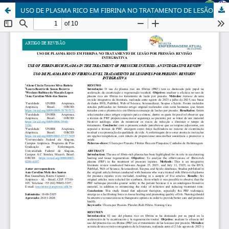
USO DE PLASMA RICO EM FIBRINA NO TRATAMENTO DE LESÃO POR PRESSÃO: REVISÃO INTEGRATIVA