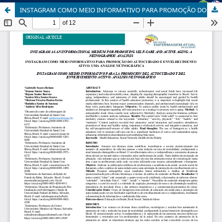
INSTAGRAM COMO MEIO INFORMATIVO PARA PROMOÇÃO DO AUTOCUIDADO E ENVELHECIMENTO ATIVO: UMA ANÁLISE NETNOGRÁFICA