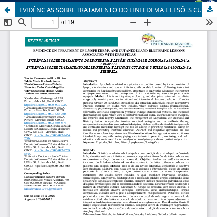
EVIDÊNCIAS SOBRE TRATAMENTO DO LINFEDEMA E LESÕES CUTÂNEAS E BOLHOSAS ASSOCIADAS À ERISIPELA