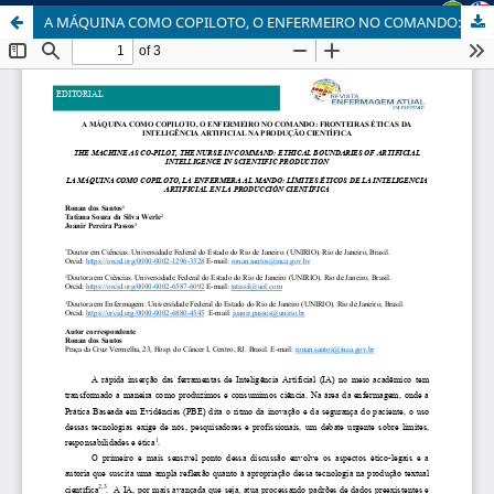
A MÁQUINA COMO COPILOTO, O ENFERMEIRO NO COMANDO: FRONTEIRAS ÉTICAS DA INTELIGÊNCIA ARTIFICIAL NA PRODUÇÃO CIENTÍFICA