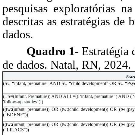
pesquisas exploratórias na 
descritas as estratégias de 
dados.
Quadro 1
- Estratégia
de dados. Natal, RN, 2024.
Estr
(SU “infant, premature” AND SU “child development” OR SU “Psy
(TS=(Infant, Premature)) AND ALL=(( ‘infant, premature’ ) AND ( 
'follow-up studies' ) )
((tw:(infant, premature)) OR (tw:(child development)) OR (tw:(p
("BDENF"))
((tw:(infant, premature)) OR (tw:(child development)) OR (tw:(p
("LILACS"))