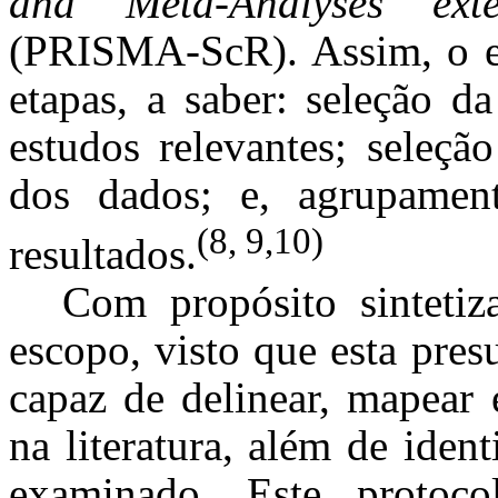
and Meta-Analyses ext
(PRISMA-ScR). Assim, o es
etapas, a saber: seleção
da 
estudos relevantes; seleçã
dos dados; e, agrupamen
(8, 9,10)
resultados.
Com propósito sintetiz
escopo, visto que esta pres
capaz de delinear, mapear 
na literatura, além de iden
examinado.
Este protoc