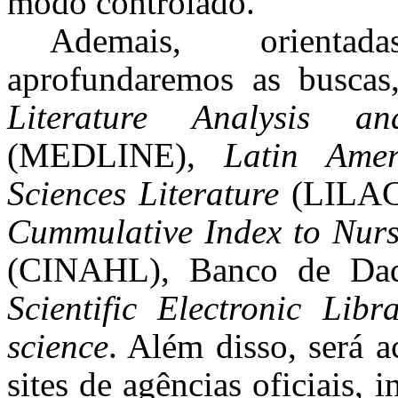
modo controlado.
Ademais, orientad
aprofundaremos as busca
Literature Analysis a
(MEDLINE),
Latin Ame
Sciences Literature
(LILA
Cummulative Index to Nursi
(CINAHL), Banco de Da
Scientific Electronic Lib
science
. Além disso, será a
sites de agências oficiais, 