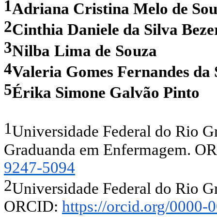
1
Adriana Cristina Melo de So
2
Cinthia Daniele da Silva Beze
3
Nilba Lima de Souza
4
Valeria Gomes Fernandes da 
5
Érika Simone Galvão Pinto
1
Universidade Federal do Rio Gr
Graduanda em Enfermagem. O
9247-5094
2
Universidade Federal do Rio Gr
ORCID:
https://orcid.org/0000