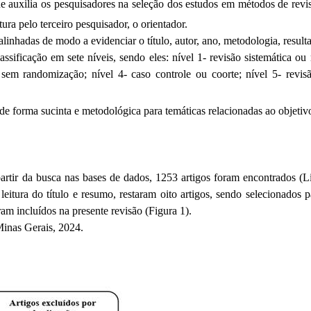
ue auxilia os pesquisadores na seleção dos estudos em métodos de revi
ura pelo terceiro pesquisador, o orientador.
linhadas de modo a evidenciar o título, autor, ano, metodologia, result
lassificação em sete níveis, sendo eles: nível 1- revisão sistemática o
sem randomização; nível 4- caso controle ou coorte; nível 5- revisão
e forma sucinta e metodológica para temáticas relacionadas ao objetivo
 a partir da busca nas bases de dados, 1253 artigos foram encontrado
eitura do título e resumo, restaram oito artigos, sendo selecionados pa
ram incluídos na presente revisão (Figura 1).
Minas Gerais, 2024.