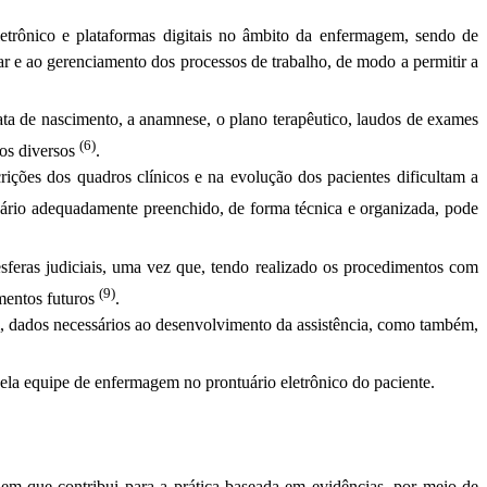
trônico e plataformas digitais no âmbito da enfermagem, sendo de
ar e ao gerenciamento dos processos de trabalho, de modo a permitir a
ata de nascimento, a anamnese, o plano terapêutico, laudos de exames
(6)
tos diversos
.
crições dos quadros clínicos e na evolução dos pacientes dificultam a
uário adequadamente preenchido, de forma técnica e organizada, pode
sferas judiciais, uma vez que, tendo realizado os procedimentos com
(9)
amentos futuros
.
, dados necessários ao desenvolvimento da assistência, como também,
s pela equipe de enfermagem no prontuário eletrônico do paciente.
 em que contribui para a prática baseada em evidências, por meio de