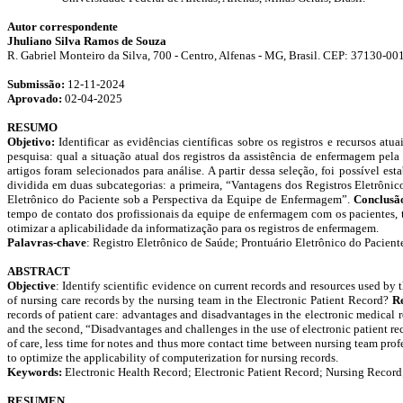
Autor correspondente
Jhuliano Silva Ramos de Souza
R. Gabriel Monteiro da Silva, 700 - Centro, Alfenas - MG, Brasil. CEP: 37130-
Submissão:
12-11-2024
Aprovado:
02-04-2025
RESUMO
Objetivo:
Identificar as evidências científicas sobre os registros e recursos at
pesquisa: qual a situação atual dos registros da assistência de enfermagem pe
artigos foram selecionados para análise. A partir dessa seleção, foi possível e
dividida em duas subcategorias: a primeira, “Vantagens dos Registros Eletrôni
Eletrônico do Paciente sob a Perspectiva da Equipe de Enfermagem”.
Conclusã
tempo de contato dos profissionais da equipe de enfermagem com os pacientes, t
otimizar a aplicabilidade da informatização para os registros de enfermagem.
Palavras-chave
:
Registro Eletrônico de Saúde; Prontuário Eletrônico do Pacien
ABSTRACT
Objective
: Identify scientific evidence on current records and resources used by 
of nursing care records by the nursing team in the Electronic Patient Record?
Re
records of patient care: advantages and disadvantages in the electronic medical 
and the second, “Disadvantages and challenges in the use of electronic patient rec
of care, less time for notes and thus more contact time between nursing team profes
to optimize the applicability of computerization for nursing records.
Keywords:
Electronic Health Record; Electronic Patient Record; Nursing Record
RESUMEN