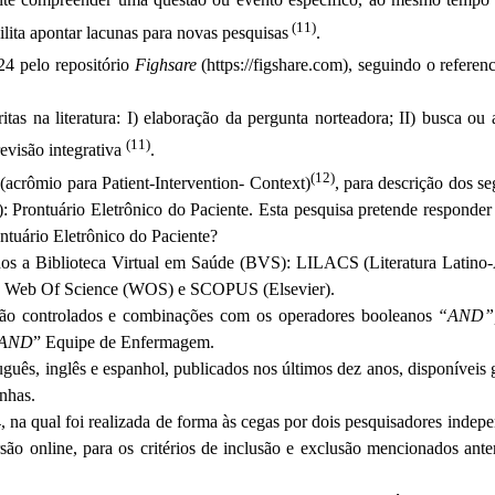
(11)
lita apontar lacunas para novas pesquisas
.
24 pelo repositório
Fighsare
(https://figshare.com), seguindo o referen
tas na literatura: I) elaboração da pergunta norteadora; II) busca ou a
(11)
revisão integrativa
.
(12)
(acrômio para Patient-Intervention- Context)
, para descrição dos s
: Prontuário Eletrônico do Paciente. Esta pesquisa pretende responder
ntuário Eletrônico do Paciente?
ados a Biblioteca Virtual em Saúde (BVS): LILACS (Literatura Lati
e), Web Of Science (WOS) e SCOPUS (Elsevier).
 não controlados e combinações com os operadores booleanos
“AND”
AND
” Equipe de Enfermagem.
guês, inglês e espanhol, publicados nos últimos dez anos, disponíveis
enhas.
 na qual foi realizada de forma às cegas por dois pesquisadores indepe
rsão online, para os critérios de inclusão e exclusão mencionados an