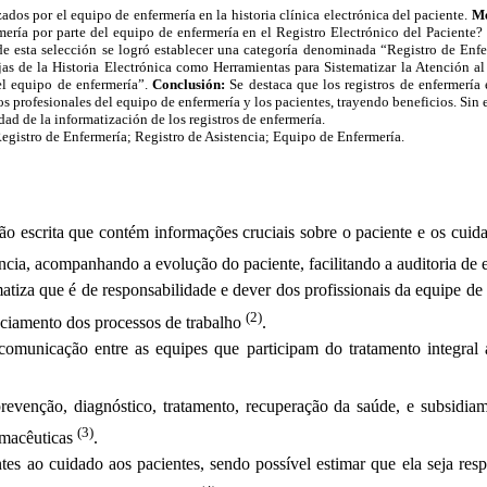
lizados por el equipo de enfermería en la historia clínica electrónica del paciente.
Mé
rmería por parte del equipo de enfermería en el Registro Electrónico del Paciente?
tir de esta selección se logró establecer una categoría denominada “Registro de Enf
ajas de la Historia Electrónica como Herramientas para Sistematizar la Atención 
del equipo de enfermería”.
Conclusión:
Se destaca que los registros de enfermería e
s profesionales del equipo de enfermería y los pacientes, trayendo beneficios. Sin e
dad de la informatización de los registros de enfermería.
 Registro de Enfermería; Registro de Asistencia; Equipo de Enfermería.
o escrita que contém informações cruciais sobre o paciente e os cuid
tência, acompanhando a evolução do paciente, facilitando a auditoria d
 que é de responsabilidade e dever dos profissionais da equipe de E
(2)
enciamento dos processos de trabalho
.
municação entre as equipes que participam do tratamento integral ao
prevenção, diagnóstico, tratamento, recuperação da saúde, e subsidiam
(3)
armacêuticas
.
es ao cuidado aos pacientes, sendo possível estimar que ela seja re