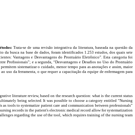
étodos:
Trata-se de uma revisão integrativa da literatura, baseada na questão da
io da busca na base de dados, foram identificados 1.253 estudos, dos quais sete
acientes: Vantagens e Desvantagens do Prontuário Eletrônico”. Esta categoria foi
tre Profissionais”; e a segunda, “Desvantagens e Desafios no Uso do Prontuário
 permitem sistematizar o cuidado, menor tempo para as anotações e assim, maior
o ao uso da ferramenta, o que requer a capacitação da equipe de enfermagem para
egrative literature review, based on the research question: what is the current status
ultimately being selected. It was possible to choose a category entitled “Nursing
rds as tools to systematize patient care and communication between professionals”
 nursing records in the patient's electronic medical record allow for systematization
hallenges regarding the use of the tool, which requires training of the nursing team