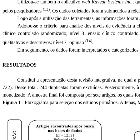
Utilizou-se também o aplicativo
web Rayyan Systems Inc
., q
(13)
pelos pesquisadores
. Os dados coletados foram submetidos à releit
Logo após a utilização das ferramentas, as informações foram a
Adotou-se o critério para análise dos níveis de evidência a c
clínico controlado randomizado; nível 3- ensaio clínico controlado 
(14)
qualitativos e descritivos; nível 7- opinião
.
Em seguimento, os dados foram interpretados e categorizados d
RESULTADOS
Constitui a apresentação desta revisão integrativa, na qual
722). Desse total, 244 duplicatas foram excluídas. Posteriormente, à l
monetizado. A amostra final foi composta por sete artigos, os quais fo
Figura 1
- Fluxograma para seleção dos estudos primários. Alfenas, 