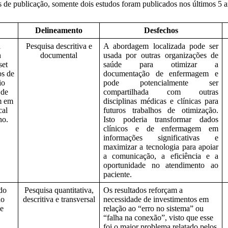
os de publicação, somente dois estudos foram publicados nos últimos 5 a
Delineamento
Desfechos
a
Pesquisa descritiva e
A abordagem localizada pode ser
n
documental
usada por outras organizações de
set
saúde para otimizar a
os de
documentação de enfermagem e
io
pode potencialmente ser
 de
compartilhada com outras
m em
disciplinas médicas e clínicas para
cal
futuros trabalhos de otimização.
no.
Isto poderia transformar dados
clínicos e de enfermagem em
informações significativas e
maximizar a tecnologia para apoiar
a comunicação, a eficiência e a
oportunidade no atendimento ao
paciente.
 do
Pesquisa quantitativa,
Os resultados reforçam a
do
descritiva e transversal
necessidade de investimentos em
de
relação ao “erro no sistema” ou
“falha na conexão”, visto que esse
foi o maior problema relatado pelos