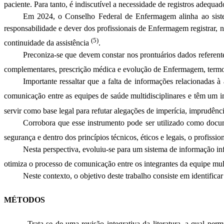
paciente. Para tanto, é indiscutível a necessidade de registros adequa
Em 2024, o Conselho Federal de Enfermagem alinha ao sistem
responsabilidade e dever dos profissionais de Enfermagem registrar, 
(5)
continuidade da assistência
.
Preconiza-se que devem constar nos prontuários dados referent
complementares, prescrição médica e evolução de Enfermagem, termos
Importante ressaltar que a falta de informações relacionadas à
comunicação entre as equipes de saúde multidisciplinares e têm um i
servir como base legal para refutar alegações de imperícia, imprudênc
Corrobora que esse instrumento pode ser utilizado como docume
segurança e dentro dos princípios técnicos, éticos e legais, o profi
Nesta perspectiva, evoluiu-se para um sistema de informação i
otimiza o processo de comunicação entre os integrantes da equipe mult
Neste contexto, o objetivo deste trabalho consiste em identificar
MÉTODOS
Trata-se de uma revisão integrativa da literatura, a qual p