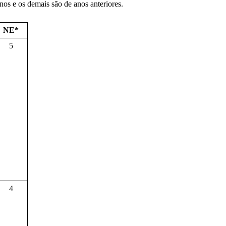
nos e os demais são de anos anteriores.
NE*
5
4