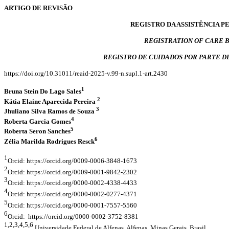
ARTIGO DE REVISÃO
REGISTRO DA ASSISTÊNCIA 
REGISTRATION OF CARE 
REGISTRO DE CUIDADOS POR PARTE D
https://doi.org/10.31011/reaid-2025-v.99-n.supl.1-art.2430
1
Bruna Stein Do Lago Sales
2
Kátia Elaine Aparecida Pereira
3
Jhuliano Silva Ramos de Souza
4
Roberta Garcia Gomes
5
Roberta Seron Sanches
6
Zélia Marilda Rodrigues Resck
1
Orcid: https://orcid.org/0009-0006-3848-1673
2
Orcid: https://orcid.org/0009-0001-9842-2302
3
Orcid: https://orcid.org/0000-0002-4338-4433
4
Orcid: https://orcid.org/0000-0002-0277-4371
5
Orcid: https://orcid.org/0000-0001-7557-5560
6
Orcid: https://orcid.org/0000-0002-3752-8381
1,2,3,4,5,6
Universidade Federal de Alfenas, Alfenas, Minas Gerais, Brasil.