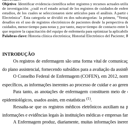
Objetivo
: Identificar evidencia científica sobre registros y recursos actuales uti
de investigación: ¿cuál es el estado actual de los registros de cuidados de enfe
estudios, de los cuales se seleccionaron siete artículos para el análisis. A par
Electrónica”. Esta categoría se dividió en dos subcategorías: la primera, “Vent
desafíos en el uso de registros electrónicos de pacientes desde la perspectiva 
cuidados, menor tiempo para notas y, por tanto, mayor tiempo de contacto entre lo
que requiere la capacitación del equipo de enfermería para optimizar la aplicabili
Palabras clave:
Historia clínica electrónica; Historial Electrónico del Paciente;
INTRODUÇÃO
Os registros de enfermagem são uma forma vital de comunicaçã
do plano assistencial, fornecendo subsídios para a avaliação da assis
O Conselho Federal de Enfermagem (COFEN), em 2012, normatiza
específicos, as informações inerentes ao processo de cuidar e ao ger
Para tanto, as anotações de enfermagem constituem meio de co
(1)
epidemiológicos, usados assim, em estatísticas
.
Ressalta-se que os registros médicos eletrônicos auxiliam na 
informações e evidências legais às instituições médicas e empresas f
A Enfermagem produz, diariamente, muitas informações inerent