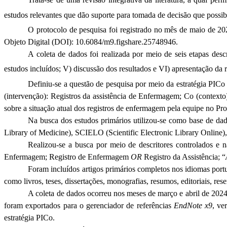
estudos relevantes que dão suporte para tomada de decisão que possibi
O protocolo de pesquisa foi registrado no mês de maio de 20
Objeto Digital (DOI): 10.6084/m9.figshare.25748946.
A coleta de dados foi realizada por meio de seis etapas descri
estudos incluídos; V) discussão dos resultados e VI) apresentação da 
Definiu-se a questão de pesquisa por meio da estratégia PICo 
(intervenção): Registros da assistência de Enfermagem; Co (contexto)
sobre a situação atual dos registros de enfermagem pela equipe no Pro
Na busca dos estudos primários utilizou-se como base de d
Library of Medicine), SCIELO (Scientific Electronic Library Onlin
Realizou-se a busca por meio de descritores controlados e
Enfermagem; Registro de Enfermagem
OR
Registro da Assistência; “
Foram incluídos artigos primários completos nos idiomas portu
como livros, teses, dissertações, monografias, resumos, editoriais, res
A coleta de dados ocorreu nos meses de março e abril de 2024,
foram exportados para o gerenciador de referências
EndNote x9
, ve
estratégia PICo.