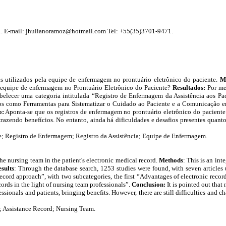
001. E-mail: jhulianoramoz@hotmail.com Tel: +55(35)3701-9471.
uais utilizados pela equipe de enfermagem no prontuário eletrônico do paciente.
M
la equipe de enfermagem no Prontuário Eletrônico do Paciente?
Resultados:
Por me
stabelecer uma categoria intitulada “Registro de Enfermagem da Assistência aos P
cos como Ferramentas para Sistematizar o Cuidado ao Paciente e a Comunicação en
o:
Aponta-se que os registros de enfermagem no prontuário eletrônico do paciente
razendo benefícios. No entanto, ainda há dificuldades e desafios presentes quant
te; Registro de Enfermagem; Registro da Assistência; Equipe de Enfermagem.
the nursing team in the patient's electronic medical record.
Methods
: This is an int
sults
: Through the database search, 1253 studies were found, with seven articles 
record approach”, with two subcategories, the first “Advantages of electronic reco
ords in the light of nursing team professionals”.
Conclusion:
It is pointed out that
sionals and patients, bringing benefits. However, there are still difficulties and c
; Assistance Record; Nursing Team.