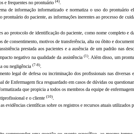
(4)
dos e frequentes no prontuário
.
a de informação informatizado e normatiza o uso do prontuário ele
no prontuário do paciente, as informações inerentes ao processo de cuid
es ao protocolo de identificação do paciente, como nome completo e d
 de consentimento, motivos de transferência, alta ou óbito e documen
 assistência prestada aos pacientes e a ausência de um padrão nas des
(1)
mpacto negativo na qualidade da assistência
. Além disso, um pront
(7-8)
ia ou negligência
.
nto legal de defesa ou incriminação dos profissionais nas diversas e
ssional de Enfermagem fica resguardado em casos de dúvidas ou question
nformatizada que propicia a todos os membros da equipe de enfermagem
(10)
iprofissional e o cliente
.
 as evidências científicas sobre os registros e recursos atuais utilizado
ermite compreender uma questão ou evento específico, ao mesmo tempo