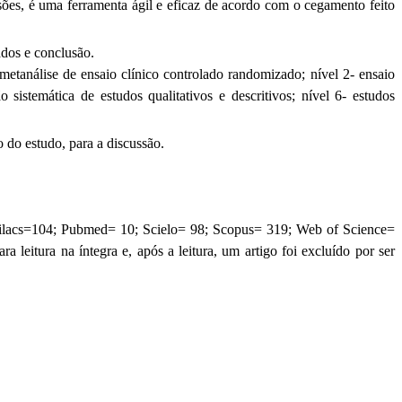
sões, é uma ferramenta ágil e eficaz de acordo com o cegamento feito
ados e conclusão.
u metanálise de ensaio clínico controlado randomizado; nível 2- ensaio
 sistemática de estudos qualitativos e descritivos; nível 6- estudos
 do estudo, para a discussão.
s (Lilacs=104; Pubmed= 10; Scielo= 98; Scopus= 319; Web of Science=
ra leitura na íntegra e, após a leitura, um artigo foi excluído por ser