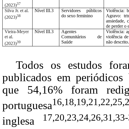
37
(2023)
Silva Jr. et al.
Nível III.3
Servidores públicos
Violência: 
do sexo feminino
Agravo: tri
38
(2023)
ansiedade, c
de perder o 
Vieira-Meyer
Nível III.3
Agentes
Violência: ag
et al.
Comunitários de
violência d
Saúde
não descrito.
39
(2023)
Todos os estudos fora
publicados em periódicos b
que 54,16% foram redig
16,18,19,21,22,25,
portuguesa
17,20,23,24,26,31,33-
inglesa