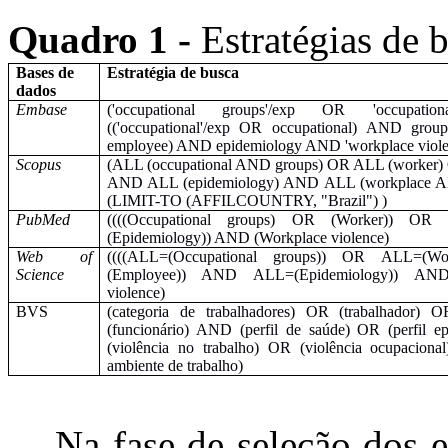
Quadro 1 -
Estratégias de 
Bases de
Estratégia de busca
dados
Embase
('occupational groups'/exp OR 'occupat
(('occupational'/exp OR occupational) AND gr
employee) AND epidemiology AND 'workplace viole
Scopus
(ALL (occupational AND groups) OR ALL (worker)
AND ALL (epidemiology) AND ALL (workplace A
(LIMIT-TO (AFFILCOUNTRY, "Brazil") )
PubMed
((((Occupational groups) OR (Worker)) OR
(Epidemiology)) AND (Workplace violence)
Web of
((((ALL=(Occupational groups)) OR ALL=(
Science
(Employee)) AND ALL=(Epidemiology)) AN
violence)
BVS
(categoria de trabalhadores) OR (trabalhador)
(funcionário) AND (perfil de saúde) OR (perfil 
(violência no trabalho) OR (violência ocupaciona
ambiente de trabalho)
Na fase de seleção dos e