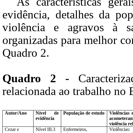
As características ger
evidência, detalhes da po
violência e agravos à s
organizadas para melhor co
Quadro 2.
Quadro 2 -
Caracteriz
relacionada ao trabalho no 
Autor/Ano
Nível de
População de estudo
Violências
evidência
acometera
violência r
Cezar e
Nível III.3
Enfermeiros,
Violências: