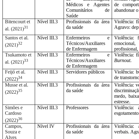
Médicos e Agentes
de comport
Comunitários de
abandonar o 
Saúde
Bitencourt et
Nível III.3
Profissionais da área
Violência: f
da saúde
Agravo: depr
31
al. (2021)
Santos et al.
Nível III.3
Enfermeiros e
Violência: 
Técnicos/Auxiliares
emocional, 
32
(2021)
de Enfermagem
profissional
Tsukamoto et
Nível III.3
Enfermeiros e
Violência: f
Técnicos/Auxiliares
Burnout
.
33
al. (2021)
de Enfermagem
Feijó et al.
Nível III.3
Servidores públicos
Violência: b
de transtor
34
(2022)
Musse et al.
Nível III.3
Profissionais da área
Violência: v
da saúde
discriminaç
35
(2022)
medo, baixa
estresse.
Simões e
Nível III.3
Professores
Violência:
Cardoso
esgotamento
36
(2022)
Campos,
Nível IV
Profissionais da área
Violência:
Souza e
da saúde
verbais. Agr
Alves