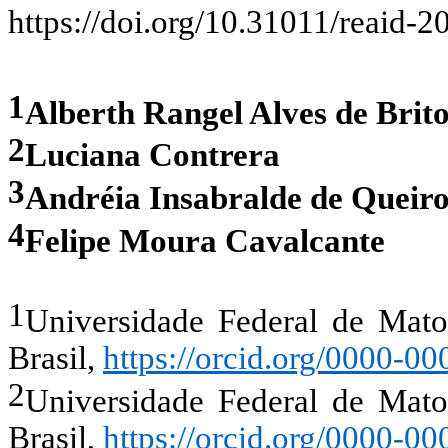
https://doi.org/10.31011/reaid-2
1
Alberth Rangel Alves de Brit
2
Luciana Contrera
3
Andréia Insabralde de Queir
4
Felipe Moura Cavalcante
1
Universidade Federal de Mat
Brasil
,
https://orcid.org/0000-0
2
Universidade Federal de Mat
Brasil
,
https://orcid.org/0000-0