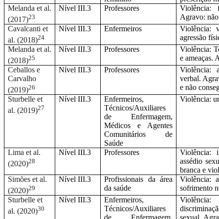
Melanda et al.
Nível III.3
Professores
Violência: 
Agravo: não 
23
(2017)
Cavalcanti et
Nível III.3
Enfermeiros
Violência: 
agressão físi
24
al. (2018)
Melanda et al.
Nível III.3
Professores
Violência: T
e ameaças. A
25
(2018)
Ceballos e
Nível III.3
Professores
Violência: 
Carvalho
verbal. Agra
e não conseg
26
(2019)
Sturbelle et
Nível III.3
Enfermeiros,
Violência: ur
Técnicos/Auxiliares
27
al. (2019)
de Enfermagem,
Médicos e Agentes
Comunitários de
Saúde
Lima et al.
Nível III.3
Professores
Violência: 
assédio sex
28
(2020)
branca e viol
Simões et al.
Nível III.3
Profissionais da área
Violência: 
da saúde
sofrimento n
29
(2020)
Sturbelle et
Nível III.3
Enfermeiros,
Violência:
Técnicos/Auxiliares
discriminaç
30
al. (2020)
de Enfermagem,
sexual. Agr