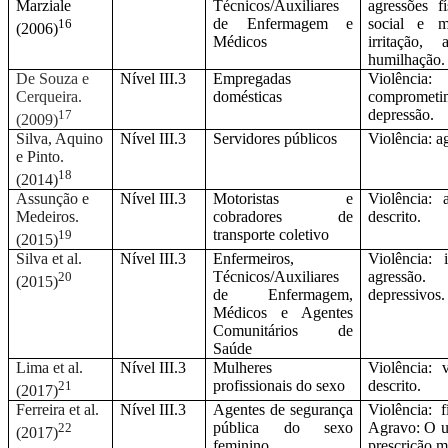
Marziale
Técnicos/Auxiliares
agressões f
de Enfermagem e
social e ma
16
(2006)
Médicos
irritação
humilhação.
De Souza e
Nível III.3
Empregadas
Violênci
Cerqueira.
domésticas
comprometi
depressão.
17
(2009)
Silva, Aquino
Nível III.3
Servidores públicos
Violência: a
e Pinto.
18
(2014)
Assunção e
Nível III.3
Motoristas e
Violência:
Medeiros.
cobradores de
descrito.
transporte coletivo
19
(2015)
Silva et al.
Nível III.3
Enfermeiros,
Violência: 
Técnicos/Auxiliares
agressão.
20
(2015)
de Enfermagem,
depressivos.
Médicos e Agentes
Comunitários de
Saúde
Lima et al.
Nível III.3
Mulheres
Violência: 
profissionais do sexo
descrito.
21
(2017)
Ferreira et al.
Nível III.3
Agentes de segurança
Violência: 
pública do sexo
Agravo: O u
22
(2017)
feminino
prescrição m