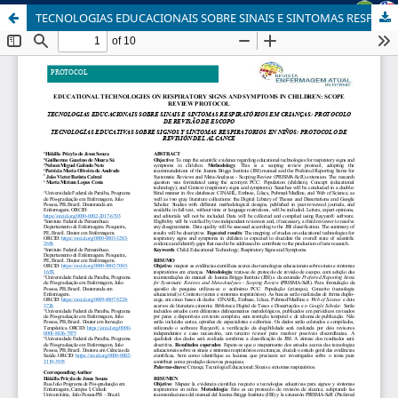
TECNOLOGIAS EDUCACIONAIS SOBRE SINAIS E SINTOMAS RESPIRATÓRIOS EM CRIANÇAS: PROTOCOLO DE REVISÃO DE ESCOPO