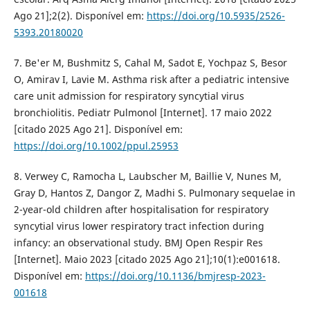
Ago 21];2(2). Disponível em:
https://doi.org/10.5935/2526-
5393.20180020
7. Be'er M, Bushmitz S, Cahal M, Sadot E, Yochpaz S, Besor
O, Amirav I, Lavie M. Asthma risk after a pediatric intensive
care unit admission for respiratory syncytial virus
bronchiolitis. Pediatr Pulmonol [Internet]. 17 maio 2022
[citado 2025 Ago 21]. Disponível em:
https://doi.org/10.1002/ppul.25953
8. Verwey C, Ramocha L, Laubscher M, Baillie V, Nunes M,
Gray D, Hantos Z, Dangor Z, Madhi S. Pulmonary sequelae in
2-year-old children after hospitalisation for respiratory
syncytial virus lower respiratory tract infection during
infancy: an observational study. BMJ Open Respir Res
[Internet]. Maio 2023 [citado 2025 Ago 21];10(1):e001618.
Disponível em:
https://doi.org/10.1136/bmjresp-2023-
001618