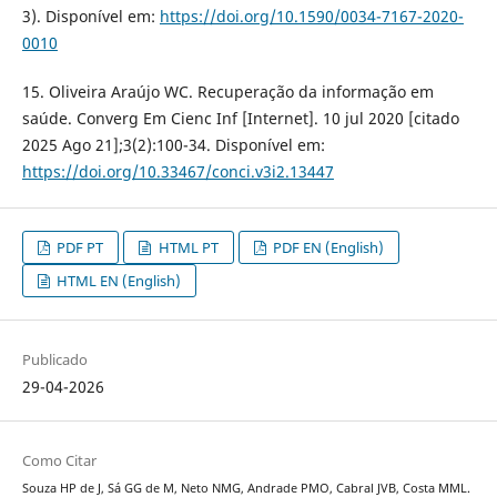
3). Disponível em:
https://doi.org/10.1590/0034-7167-2020-
0010
15. Oliveira Araújo WC. Recuperação da informação em
saúde. Converg Em Cienc Inf [Internet]. 10 jul 2020 [citado
2025 Ago 21];3(2):100-34. Disponível em:
https://doi.org/10.33467/conci.v3i2.13447
PDF PT
HTML PT
PDF EN (English)
HTML EN (English)
Publicado
29-04-2026
Como Citar
Souza HP de J, Sá GG de M, Neto NMG, Andrade PMO, Cabral JVB, Costa MML.