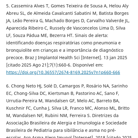
5. Cassemira Alves T, Gomes Teixeira de Sousa A, Helou Aly
Abreu SL, de Almeida Cavalcanti Sabatini M, Batista Borges
JA, Leão Pereira G, Machado Borges D, Carvalho Valverde JL,
Aparecida Ribeiro C, Russely de Vasconcelos Lima D, Silva
LF, Souza Pádua ME, Bezerra HT. Sinais de alerta:
identificando doenças respiratórias como pneumonia e
bronquiolite em crianças e a importância de diagnóstico
precoce. Braz J Implantol Health Sci [Internet]. 13 jan 2025
[citado 2025 Ago 21];7(1):660-6. Disponível em:
https://doi.org/10.36557/2674-8169.2025v7n1p660-666
6. Chong Neto HJ, Solé D, Camargos P, Rosário NA, Sarinho
EC, Chong-Silva DC, Kiertsman B, Pastorino AC, Sano F,
Urrutia-Pereira M, Wandalsen GF, Melo AC, Barreto BA,
Kuschnir FC, Cunha J, Silva LR, Franco MC, Alonso ML, Britto
M, Wandalsen NF, Rubini NM, Ferreira S. Diretrizes da
Associação Brasileira de Alergia e Imunologia e Sociedade
Brasileira de Pediatria para sibilância e asma no pré-
escolar. Arq Asma Alerg Imunol [Internet]. 2018 [citado 2025