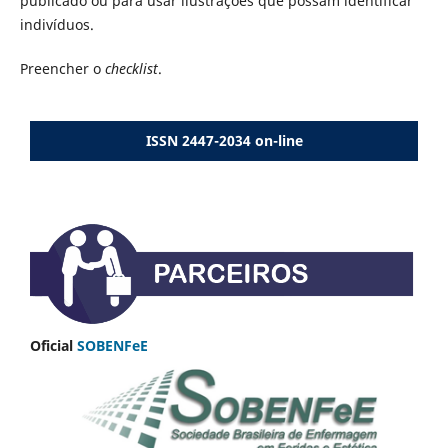
publicado ou para usar ilustrações que possam identificar
indivíduos.
Preencher o
checklist
.
ISSN 2447-2034 on-line
Oficial
SOBENFeE