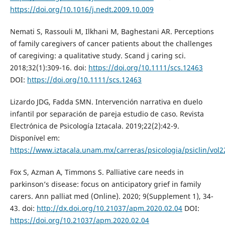
https://doi.org/10.1016/j.nedt.2009.10.009
Nemati S, Rassouli M, Ilkhani M, Baghestani AR. Perceptions
of family caregivers of cancer patients about the challenges
of caregiving: a qualitative study. Scand j caring sci.
2018;32(1):309-16. doi:
https://doi.org/10.1111/scs.12463
DOI:
https://doi.org/10.1111/scs.12463
Lizardo JDG, Fadda SMN. Intervención narrativa en duelo
infantil por separación de pareja estudio de caso. Revista
Electrónica de Psicología Iztacala. 2019;22(2):42-9.
Disponível em:
https://www.iztacala.unam.mx/carreras/psicologia/psiclin/vo
Fox S, Azman A, Timmons S. Palliative care needs in
parkinson’s disease: focus on anticipatory grief in family
carers. Ann palliat med (Online). 2020; 9(Supplement 1), 34-
43. doi:
http://dx.doi.org/10.21037/apm.2020.02.04
DOI:
https://doi.org/10.21037/apm.2020.02.04