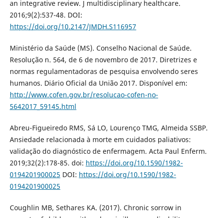
an integrative review. J multidisciplinary healthcare.
2016;9(2):537-48. DOI:
https://doi.org/10.2147/JMDH.S116957
Ministério da Saúde (MS). Conselho Nacional de Saúde.
Resolução n. 564, de 6 de novembro de 2017. Diretrizes e
normas regulamentadoras de pesquisa envolvendo seres
humanos. Diário Oficial da União 2017. Disponível em:
http://www.cofen.gov.br/resolucao-cofen-no-
5642017_59145.html
Abreu-Figueiredo RMS, Sá LO, Lourenço TMG, Almeida SSBP.
Ansiedade relacionada à morte em cuidados paliativos:
validação do diagnóstico de enfermagem. Acta Paul Enferm.
2019;32(2):178-85. doi:
https://doi.org/10.1590/1982-
0194201900025
DOI:
https://doi.org/10.1590/1982-
0194201900025
Coughlin MB, Sethares KA. (2017). Chronic sorrow in