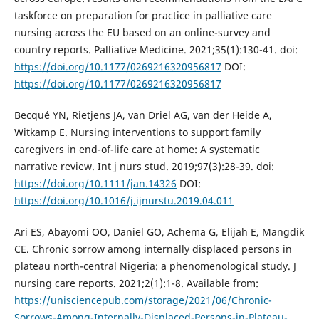
taskforce on preparation for practice in palliative care
nursing across the EU based on an online-survey and
country reports. Palliative Medicine. 2021;35(1):130-41. doi:
https://doi.org/10.1177/0269216320956817
DOI:
https://doi.org/10.1177/0269216320956817
Becqué YN, Rietjens JA, van Driel AG, van der Heide A,
Witkamp E. Nursing interventions to support family
caregivers in end-of-life care at home: A systematic
narrative review. Int j nurs stud. 2019;97(3):28-39. doi:
https://doi.org/10.1111/jan.14326
DOI:
https://doi.org/10.1016/j.ijnurstu.2019.04.011
Ari ES, Abayomi OO, Daniel GO, Achema G, Elijah E, Mangdik
CE. Chronic sorrow among internally displaced persons in
plateau north-central Nigeria: a phenomenological study. J
nursing care reports. 2021;2(1):1-8. Available from:
https://unisciencepub.com/storage/2021/06/Chronic-
Sorrows-Among-Internally-Displaced-Persons-in-Plateau-