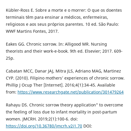
Kübler-Ross E. Sobre a morte e o morrer: O que os doentes
terminais têm para ensinar a médicos, enfermeiras,
religiosos e aos seus próprios parentes. 10 ed. São Paulo:
WWF Martins Fontes, 2017.
Eakes GG. Chronic sorrow. In: Alligood MR. Nursing
theorists and their work-e-book. 9th ed. Elsevier; 2017. 609-
25p.
Cabatan MCC, Danar JAJ, Mitra JLS, Adriano MAG, Martinez
CYP. (2010). Filipino mothers’ experiences of chronic sorrow.
Phillip J Ocup Ther [Internet]. 2016;4(1):34-45. Available
from:
https://www.researchgate.net/publication/301479264
Rahayu DS. Chronic sorrow theory application" to overcome
the feeling of loss due to infant mortality in post-partum
women. JMCRH. 2019;2(1):100-6. doi:
https://doi.org/10.36780/jmcrh.v2i1.70
DOI: