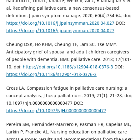
Radbruch L, Lima L, Knaul F, Wenk R, Ali Z, Bhatnaghar S et
al. Redefining palliative care. a new consensus-based
definition. J pain symptom manage. 2020; 60(4):754-64. doi:
https://doi.org/10.1016/j.jpainsymman.2020.04.027
DOI:
https://doi.org/10.1016/j.jpainsymman.2020.04.027
Cheung DSK, Ho KHM, Cheung TF, Lam SC, Tse MMY.
Anticipatory grief of spousal and adult children caregivers
of people with dementia. BMC palliative care. 2018; 17(1):1-
10. doi:
https://doi.org/10.1186/s12904-018-0376-3
DOI:
https://doi.org/10.1186/s12904-018-0376-3
Cross LA. Compassion fatigue in palliative care nursing: a
concept analysis. J hosp palliat nurs. 2019; 21(1): 21–28. doi:
10.1097/njh.0000000000000477 DOI:
https://doi.org/10.1097/NJH.0000000000000477
Pereira SM, Hernández-Marrero P, Pasman HR, Capelas ML,
Larkin P, Francke AL. Nursing education on palliative care
across europe: results and recommendations from the EAPC