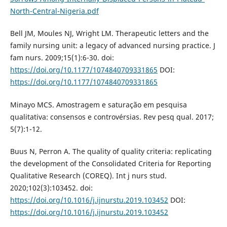
North-Central-Nigeria.pdf
Bell JM, Moules NJ, Wright LM. Therapeutic letters and the
family nursing unit: a legacy of advanced nursing practice. J
fam nurs. 2009;15(1):6-30. doi:
https://doi.org/10.1177/1074840709331865
DOI:
https://doi.org/10.1177/1074840709331865
Minayo MCS. Amostragem e saturação em pesquisa
qualitativa: consensos e controvérsias. Rev pesq qual. 2017;
5(7):1-12.
Buus N, Perron A. The quality of quality criteria: replicating
the development of the Consolidated Criteria for Reporting
Qualitative Research (COREQ). Int j nurs stud.
2020;102(3):103452. doi:
https://doi.org/10.1016/j.ijnurstu.2019.103452
DOI:
https://doi.org/10.1016/j.ijnurstu.2019.103452