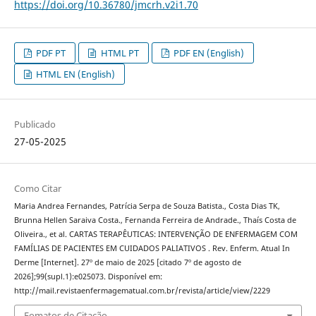
https://doi.org/10.36780/jmcrh.v2i1.70
PDF PT
HTML PT
PDF EN (English)
HTML EN (English)
Publicado
27-05-2025
Como Citar
Maria Andrea Fernandes, Patrícia Serpa de Souza Batista., Costa Dias TK,
Brunna Hellen Saraiva Costa., Fernanda Ferreira de Andrade., Thaís Costa de
Oliveira., et al. CARTAS TERAPÊUTICAS: INTERVENÇÃO DE ENFERMAGEM COM
FAMÍLIAS DE PACIENTES EM CUIDADOS PALIATIVOS . Rev. Enferm. Atual In
Derme [Internet]. 27º de maio de 2025 [citado 7º de agosto de
2026];99(supl.1):e025073. Disponível em:
http://mail.revistaenfermagematual.com.br/revista/article/view/2229
Fomatos de Citação