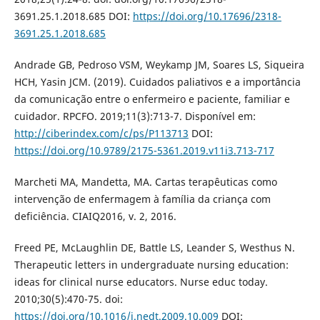
3691.25.1.2018.685 DOI:
https://doi.org/10.17696/2318-
3691.25.1.2018.685
Andrade GB, Pedroso VSM, Weykamp JM, Soares LS, Siqueira
HCH, Yasin JCM. (2019). Cuidados paliativos e a importância
da comunicação entre o enfermeiro e paciente, familiar e
cuidador. RPCFO. 2019;11(3):713-7. Disponível em:
http://ciberindex.com/c/ps/P113713
DOI:
https://doi.org/10.9789/2175-5361.2019.v11i3.713-717
Marcheti MA, Mandetta, MA. Cartas terapêuticas como
intervenção de enfermagem à família da criança com
deficiência. CIAIQ2016, v. 2, 2016.
Freed PE, McLaughlin DE, Battle LS, Leander S, Westhus N.
Therapeutic letters in undergraduate nursing education:
ideas for clinical nurse educators. Nurse educ today.
2010;30(5):470-75. doi:
https://doi.org/10.1016/j.nedt.2009.10.009
DOI: