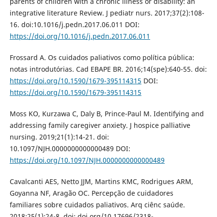
parents of children with a chronic illness or disability: an
integrative literature Review. J pediatr nurs. 2017;37(2):108-
16. doi:10.1016/j.pedn.2017.06.011 DOI:
https://doi.org/10.1016/j.pedn.2017.06.011
Frossard A. Os cuidados paliativos como política pública:
notas introdutórias. Cad EBAPE BR. 2016;14(spe):640-55. doi:
https://doi.org/10.1590/1679-395114315
DOI:
https://doi.org/10.1590/1679-395114315
Moss KO, Kurzawa C, Daly B, Prince-Paul M. Identifying and
addressing family caregiver anxiety. J hospice palliative
nursing. 2019;21(1):14-21. doi:
10.1097/NJH.0000000000000489 DOI:
https://doi.org/10.1097/NJH.0000000000000489
Cavalcanti AES, Netto JJM, Martins KMC, Rodrigues ARM,
Goyanna NF, Aragão OC. Percepção de cuidadores
familiares sobre cuidados paliativos. Arq ciênc saúde.
2018;25(1):24-8. doi: doi.org/10.17696/2318-