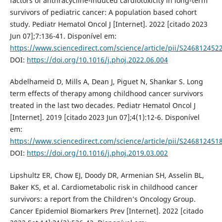
factors of anthracycline-induced cardiotoxicity in long-term
survivors of pediatric cancer: A population based cohort
study. Pediatr Hematol Oncol J [Internet]. 2022 [citado 2023
Jun 07];7:136-41. Disponível em:
https://www.sciencedirect.com/science/article/pii/S24681245
DOI:
https://doi.org/10.1016/j.phoj.2022.06.004
Abdelhameid D, Mills A, Dean J, Piguet N, Shankar S. Long
term effects of therapy among childhood cancer survivors
treated in the last two decades. Pediatr Hematol Oncol J
[Internet]. 2019 [citado 2023 Jun 07];4(1):12-6. Disponível
em:
https://www.sciencedirect.com/science/article/pii/S24681245
DOI:
https://doi.org/10.1016/j.phoj.2019.03.002
Lipshultz ER, Chow EJ, Doody DR, Armenian SH, Asselin BL,
Baker KS, et al. Cardiometabolic risk in childhood cancer
survivors: a report from the Children’s Oncology Group.
Cancer Epidemiol Biomarkers Prev [Internet]. 2022 [citado