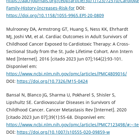
https://aacrjournals.org/cebp/article/30/1/123/72510/Cardiova
Family-History-Increases-Risk-for
DOI:
https://doi.org/10.1158/1055-9965.EPI-20-0809
Mulrooney DA, Armstrong GT, Huang S, Ness KK, Ehrhardt
MJ, Joshi VM, et al. Cardiac Outcomes in Adult Survivors of
Childhood Cancer Exposed to Cardiotoxic Therapy: A Cross-
Sectional Study from the St. Jude Lifetime Cohort. Ann Intern
Med [Internet]. 2016 [citado 2023 Jun 07];164(2):93-101.
Disponível em:
https://www.ncbi.nlm.nih.gov/pmc/articles/PMC4809016/
DOI:
https://doi.org/10.7326/M15-0424
Bansal N, Blanco JG, Sharma U, Pokharel S, Shisler S,
Lipshultz SE. Cardiovascular Diseases in Survivors of
Childhood Cancer. Cancer Metastasis Rev [Internet]. 2020
[citado 2023 Jun 07];39(1):55-68. Disponível em:
https://www.ncbi.nlm.nih.gov/pmc/articles/PMC7123498/#:~:
DOI:
https://doi.org/10.1007/s10555-020-09859-w