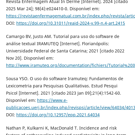
Revista Enfermagem Atual In Derme [Internet]. 2024 [citado
2025 Mar 24]; 98(4):e024410-0. Disponível em:
https://revistaenfermagematual.com.br/index.php/revista/arti
DOI:
https://doi.org/10.31011/reaid-2024-v.99-n.4-art.2415
Camargo BV, Justo AM. Tutorial para uso do software de
análise textual IRAMUTEQ [Internet]. Florianópolis:
Universidade Federal de Santa Catarina; 2021 [citado 2022
Nov 20]. Disponível em:
http://www.iramuteq.org/documentation/fichiers/Tutorial%
Sousa YSO. O uso do software Iramuteq: Fundamentos de
Lexicometria para Pesquisas Qualitativas. Estud Pesqui
Psicol [Internet]. 2021 [citado 2023 Jan 09];21(4):1542-60.
Disponível em:
https://www.e-
publicacoes.uerj.br/index.php/revispsi/article/view/64034/401
DOI:
https://doi.org/10.12957/epp.2021.64034
Nathan P, Kulkarni K, MacDonald T. Incidence and risk