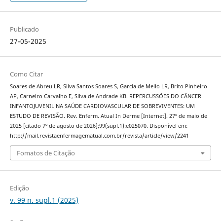
Publicado
27-05-2025
Como Citar
Soares de Abreu LR, Silva Santos Soares S, Garcia de Mello LR, Brito Pinheiro
AP, Carneiro Carvalho E, Silva de Andrade KB. REPERCUSSÕES DO CÂNCER
INFANTOJUVENIL NA SAÚDE CARDIOVASCULAR DE SOBREVIVENTES: UM
ESTUDO DE REVISÃO. Rev. Enferm. Atual In Derme [Internet]. 27º de maio de
2025 [citado 7º de agosto de 2026];99(supl.1):e025070. Disponível em:
http://mail.revistaenfermagematual.com.br/revista/article/view/2241
Fomatos de Citação
Edição
v. 99 n. supl.1 (2025)