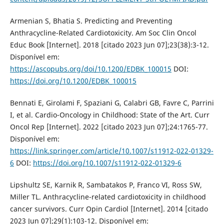
Armenian S, Bhatia S. Predicting and Preventing
Anthracycline-Related Cardiotoxicity. Am Soc Clin Oncol
Educ Book [Internet]. 2018 [citado 2023 Jun 07];23(38):3-12.
Disponível em:
https://ascopubs.org/doi/10.1200/EDBK_100015
DOI:
https://doi.org/10.1200/EDBK_100015
Bennati E, Girolami F, Spaziani G, Calabri GB, Favre C, Parrini
I, et al. Cardio-Oncology in Childhood: State of the Art. Curr
Oncol Rep [Internet]. 2022 [citado 2023 Jun 07];24:1765-77.
Disponível em:
https://link.springer.com/article/10.1007/s11912-022-01329-
6
DOI:
https://doi.org/10.1007/s11912-022-01329-6
Lipshultz SE, Karnik R, Sambatakos P, Franco VI, Ross SW,
Miller TL. Anthracycline-related cardiotoxicity in childhood
cancer survivors. Curr Opin Cardiol [Internet]. 2014 [citado
2023 Jun 07];29(1):103-12. Disponível em: