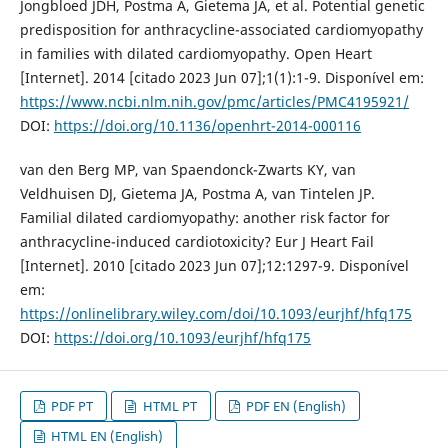
Jongbloed JDH, Postma A, Gietema JA, et al. Potential genetic
predisposition for anthracycline-associated cardiomyopathy
in families with dilated cardiomyopathy. Open Heart
[Internet]. 2014 [citado 2023 Jun 07];1(1):1-9. Disponível em:
https://www.ncbi.nlm.nih.gov/pmc/articles/PMC4195921/
DOI:
https://doi.org/10.1136/openhrt-2014-000116
van den Berg MP, van Spaendonck-Zwarts KY, van
Veldhuisen DJ, Gietema JA, Postma A, van Tintelen JP.
Familial dilated cardiomyopathy: another risk factor for
anthracycline-induced cardiotoxicity? Eur J Heart Fail
[Internet]. 2010 [citado 2023 Jun 07];12:1297-9. Disponível
em:
https://onlinelibrary.wiley.com/doi/10.1093/eurjhf/hfq175
DOI:
https://doi.org/10.1093/eurjhf/hfq175
PDF PT
HTML PT
PDF EN (English)
HTML EN (English)