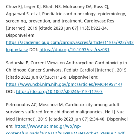
Chow EJ, Leger KJ, Bhatt NS, Mulrooney DA, Ross CJ,
Aggarwal S, et al. Paediatric cardio-oncology: epidemiology,
screening, prevention, and treatment. Cardiovasc Res
[Internet]. 2019 [citado 2023 Jun 07];115(5):922-34.
Disponível em:
https://academic.oup.com/cardiovascres/article/115/5/922/53
login=false
DOI:
https://doi.org/10.1093/cvr/cvz031
Sadurska E. Current Views on Anthracycline Cardiotoxicity in
Childhood Cancer Survivors. Pediatr Cardiol [Internet]. 2015
[citado 2023 Jun 07];36:1112-9. Disponível em:
https://www.ncbi.nlm.nih.gov/pmc/articles/PMC4495714/
DOI:
https://doi.org/10.1007/s00246-015-1176-7
Petropoulos AC, Moschovi M. Cardiotoxicity among adult
survivors suffered from childhood malignancies. Hell J Nucl
Med [Internet]. 2019 [citado 2023 Jun 07];2:34-40. Disponível
em:
https://www.nuclmed.gr/wp/wp-
content/uploads/2019/12/SUPPLEMENT-5th-OLYMPIAD.pdf