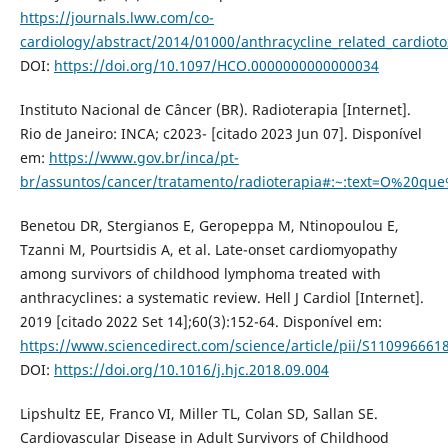
https://journals.lww.com/co-
cardiology/abstract/2014/01000/anthracycline_related_cardioto
DOI:
https://doi.org/10.1097/HCO.0000000000000034
Instituto Nacional de Câncer (BR). Radioterapia [Internet].
Rio de Janeiro: INCA; c2023- [citado 2023 Jun 07]. Disponível
em:
https://www.gov.br/inca/pt-
br/assuntos/cancer/tratamento/radioterapia#:~:text=O%2
Benetou DR, Stergianos E, Geropeppa M, Ntinopoulou E,
Tzanni M, Pourtsidis A, et al. Late-onset cardiomyopathy
among survivors of childhood lymphoma treated with
anthracyclines: a systematic review. Hell J Cardiol [Internet].
2019 [citado 2022 Set 14];60(3):152-64. Disponível em:
https://www.sciencedirect.com/science/article/pii/S11099666
DOI:
https://doi.org/10.1016/j.hjc.2018.09.004
Lipshultz EE, Franco VI, Miller TL, Colan SD, Sallan SE.
Cardiovascular Disease in Adult Survivors of Childhood