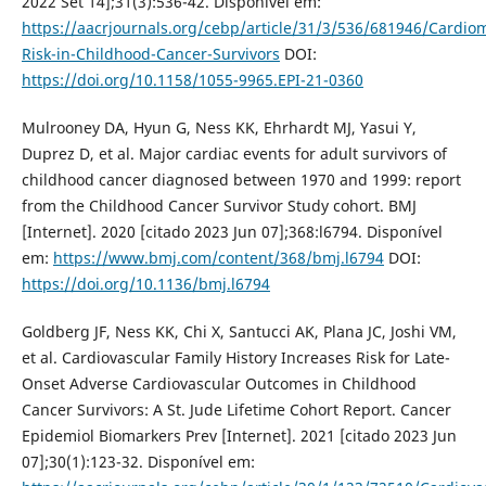
2022 Set 14];31(3):536-42. Disponível em:
https://aacrjournals.org/cebp/article/31/3/536/681946/Cardiom
Risk-in-Childhood-Cancer-Survivors
DOI:
https://doi.org/10.1158/1055-9965.EPI-21-0360
Mulrooney DA, Hyun G, Ness KK, Ehrhardt MJ, Yasui Y,
Duprez D, et al. Major cardiac events for adult survivors of
childhood cancer diagnosed between 1970 and 1999: report
from the Childhood Cancer Survivor Study cohort. BMJ
[Internet]. 2020 [citado 2023 Jun 07];368:l6794. Disponível
em:
https://www.bmj.com/content/368/bmj.l6794
DOI:
https://doi.org/10.1136/bmj.l6794
Goldberg JF, Ness KK, Chi X, Santucci AK, Plana JC, Joshi VM,
et al. Cardiovascular Family History Increases Risk for Late-
Onset Adverse Cardiovascular Outcomes in Childhood
Cancer Survivors: A St. Jude Lifetime Cohort Report. Cancer
Epidemiol Biomarkers Prev [Internet]. 2021 [citado 2023 Jun
07];30(1):123-32. Disponível em: