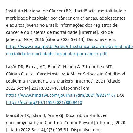
Instituto Nacional de Câncer (BR). Incidência, mortalidade e
morbidade hospitalar por câncer em crianças, adolescentes
e adultos jovens no Brasil: informações dos registros de
câncer e do sistema de mortalidade [Internet]. Rio de
Janeiro: INCA; 2016 [citado 2022 Set 14]. Disponível em:
https://www.inca.gov.br/sites/ufu.sti.inca.local/files//media/
mortalidade-morbidade-hospitalar-por-cancer.pdf
Lazăr DR, Farcaş AD, Blag C, Neaga A, Zdrenghea MT,
Căinap C, et al. Cardiotoxicity: A Major Setback in Childhood
Leukemia Treatment. Dis Markers [Internet]. 2021 [citado
2022 Set 14];2021:8828410. Disponível em:
https://www.hindawi.com/journals/dm/2021/8828410/
DOI:
https://doi.org/10.1155/2021/8828410
Mancilla TR, Iskra B, Aune GJ. Doxorubicin-Induced
Cardiomyopathy in Children. Compr Physiol [Internet]. 2020
[citado 2022 Set 14];9(3):905-31. Disponível em: