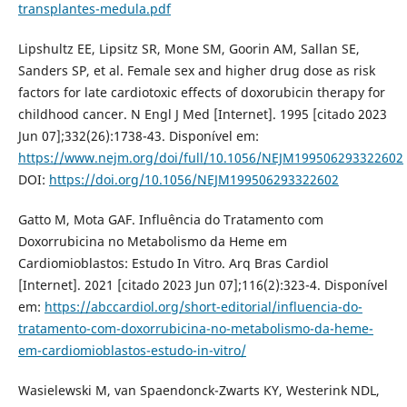
transplantes-medula.pdf
Lipshultz EE, Lipsitz SR, Mone SM, Goorin AM, Sallan SE,
Sanders SP, et al. Female sex and higher drug dose as risk
factors for late cardiotoxic effects of doxorubicin therapy for
childhood cancer. N Engl J Med [Internet]. 1995 [citado 2023
Jun 07];332(26):1738-43. Disponível em:
https://www.nejm.org/doi/full/10.1056/NEJM199506293322602
DOI:
https://doi.org/10.1056/NEJM199506293322602
Gatto M, Mota GAF. Influência do Tratamento com
Doxorrubicina no Metabolismo da Heme em
Cardiomioblastos: Estudo In Vitro. Arq Bras Cardiol
[Internet]. 2021 [citado 2023 Jun 07];116(2):323-4. Disponível
em:
https://abccardiol.org/short-editorial/influencia-do-
tratamento-com-doxorrubicina-no-metabolismo-da-heme-
em-cardiomioblastos-estudo-in-vitro/
Wasielewski M, van Spaendonck-Zwarts KY, Westerink NDL,