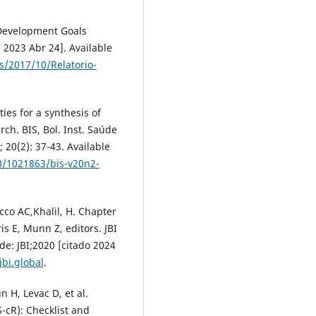
 Development Goals
 2023 Abr 24]. Available
s/2017/10/Relatorio-
ies for a synthesis of
ch. BIS, Bol. Inst. Saúde
; 20(2): 37-43. Available
10/1021863/bis-v20n2-
cco AC,Khalil, H. Chapter
s E, Munn Z, editors. JBI
de: JBI;2020 [citado 2024
jbi.global
.
n H, Levac D, et al.
cR): Checklist and