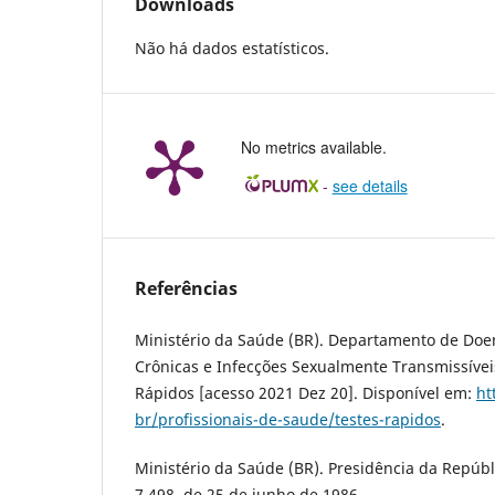
Downloads
Não há dados estatísticos.
No metrics available.
-
see details
Referências
Ministério da Saúde (BR). Departamento de Doe
Crônicas e Infecções Sexualmente Transmissíveis
Rápidos [acesso 2021 Dez 20]. Disponível em:
ht
br/profissionais-de-saude/testes-rapidos
.
Ministério da Saúde (BR). Presidência da Repúblic
7.498, de 25 de junho de 1986.