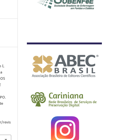
 I,
da
ROS
E
À
PO.
de
r/revis