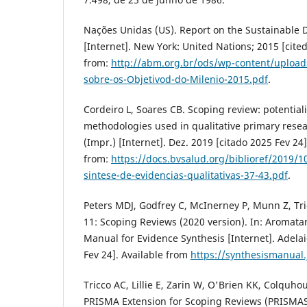
Nações Unidas (US). Report on the Sustainable
[Internet]. New York: United Nations; 2015 [cited
from:
http://abm.org.br/ods/wp-content/upload
sobre-os-Objetivod-do-Milenio-2015.pdf
.
Cordeiro L, Soares CB. Scoping review: potentialit
methodologies used in qualitative primary resear
(Impr.) [Internet]. Dez. 2019 [citado 2025 Fev 24]
from:
https://docs.bvsalud.org/biblioref/2019/
sintese-de-evidencias-qualitativas-37-43.pdf
.
Peters MDJ, Godfrey C, McInerney P, Munn Z, Tri
11: Scoping Reviews (2020 version). In: Aromatari
Manual for Evidence Synthesis [Internet]. Adelai
Fev 24]. Available from
https://synthesismanual.
Tricco AC, Lillie E, Zarin W, O'Brien KK, Colquhou
PRISMA Extension for Scoping Reviews (PRISMAS-