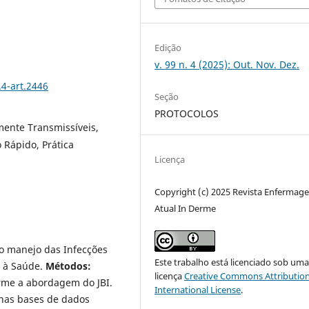
Edição
v. 99 n. 4 (2025): Out. Nov. Dez.
.4-art.2446
Seção
PROTOCOLOS
ente Transmissíveis,
 Rápido, Prática
Licença
Copyright (c) 2025 Revista Enfermag
Atual In Derme
o manejo das Infecções
Este trabalho está licenciado sob um
a à Saúde.
Métodos:
licença
Creative Commons Attribution
rme a abordagem do JBI.
International License
.
 nas bases de dados