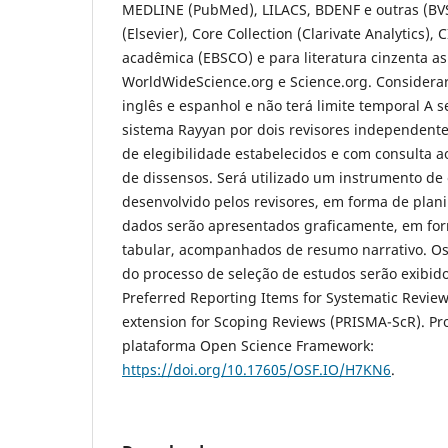
MEDLINE (PubMed), LILACS, BDENF e outras (B
(Elsevier), Core Collection (Clarivate Analytics),
acadêmica (EBSCO) e para literatura cinzenta as
WorldWideScience.org e Science.org. Considera
inglês e espanhol e não terá limite temporal A s
sistema Rayyan por dois revisores independentes
de elegibilidade estabelecidos e com consulta ao
de dissensos. Será utilizado um instrumento de
desenvolvido pelos revisores, em forma de plani
dados serão apresentados graficamente, em fo
tabular, acompanhados de resumo narrativo. Os
do processo de seleção de estudos serão exibid
Preferred Reporting Items for Systematic Revie
extension for Scoping Reviews (PRISMA-ScR). Pro
plataforma Open Science Framework:
https://doi.org/10.17605/OSF.IO/H7KN6
.