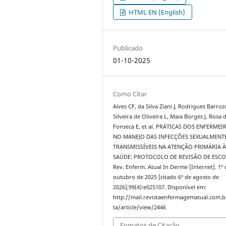
HTML EN (English)
Publicado
01-10-2025
Como Citar
Alves CF, da Silva Ziani J, Rodrigues Barrozo
Silveira de Oliveira L, Maia Borges J, Rosa 
Fonseca E, et al. PRÁTICAS DOS ENFERMEI
NO MANEJO DAS INFECÇÕES SEXUALMENT
TRANSMISSÍVEIS NA ATENÇÃO PRIMÁRIA 
SAÚDE: PROTOCOLO DE REVISÃO DE ESCO
Rev. Enferm. Atual In Derme [Internet]. 1º 
outubro de 2025 [citado 6º de agosto de
2026];99(4):e025107. Disponível em:
http://mail.revistaenfermagematual.com.b
ta/article/view/2446
Fomatos de Citação