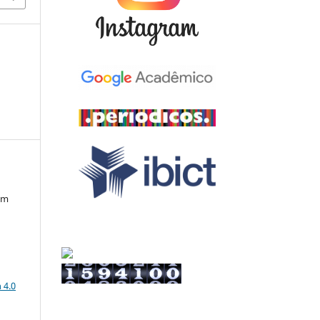
em
a
 4.0