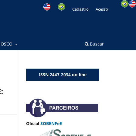
Cadastro
Acesso
NOSCO
Buscar
ISSN 2447-2034 on-line
:
Oficial
SOBENFeE