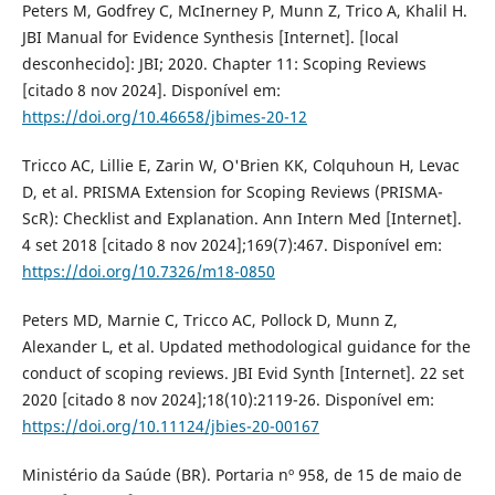
Peters M, Godfrey C, McInerney P, Munn Z, Trico A, Khalil H.
JBI Manual for Evidence Synthesis [Internet]. [local
desconhecido]: JBI; 2020. Chapter 11: Scoping Reviews
[citado 8 nov 2024]. Disponível em:
https://doi.org/10.46658/jbimes-20-12
Tricco AC, Lillie E, Zarin W, O'Brien KK, Colquhoun H, Levac
D, et al. PRISMA Extension for Scoping Reviews (PRISMA-
ScR): Checklist and Explanation. Ann Intern Med [Internet].
4 set 2018 [citado 8 nov 2024];169(7):467. Disponível em:
https://doi.org/10.7326/m18-0850
Peters MD, Marnie C, Tricco AC, Pollock D, Munn Z,
Alexander L, et al. Updated methodological guidance for the
conduct of scoping reviews. JBI Evid Synth [Internet]. 22 set
2020 [citado 8 nov 2024];18(10):2119-26. Disponível em:
https://doi.org/10.11124/jbies-20-00167
Ministério da Saúde (BR). Portaria nº 958, de 15 de maio de