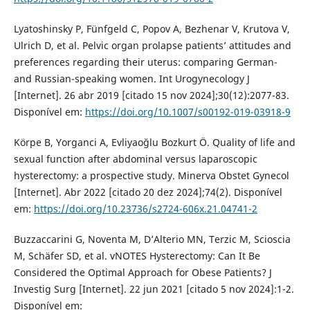
Lyatoshinsky P, Fünfgeld C, Popov A, Bezhenar V, Krutova V,
Ulrich D, et al. Pelvic organ prolapse patients’ attitudes and
preferences regarding their uterus: comparing German-
and Russian-speaking women. Int Urogynecology J
[Internet]. 26 abr 2019 [citado 15 nov 2024];30(12):2077-83.
Disponível em:
https://doi.org/10.1007/s00192-019-03918-9
Körpe B, Yorganci A, Evliyaoğlu Bozkurt Ö. Quality of life and
sexual function after abdominal versus laparoscopic
hysterectomy: a prospective study. Minerva Obstet Gynecol
[Internet]. Abr 2022 [citado 20 dez 2024];74(2). Disponível
em:
https://doi.org/10.23736/s2724-606x.21.04741-2
Buzzaccarini G, Noventa M, D’Alterio MN, Terzic M, Scioscia
M, Schäfer SD, et al. vNOTES Hysterectomy: Can It Be
Considered the Optimal Approach for Obese Patients? J
Investig Surg [Internet]. 22 jun 2021 [citado 5 nov 2024]:1-2.
Disponível em: