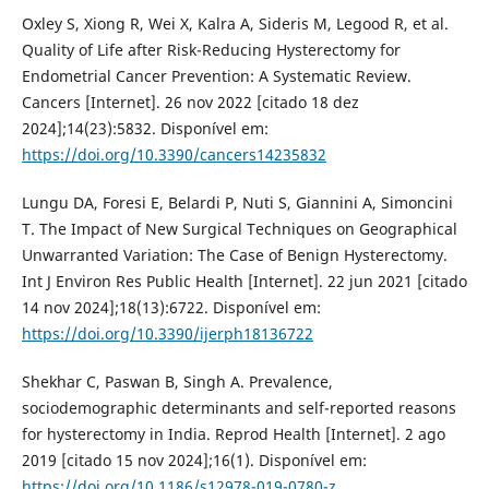
Oxley S, Xiong R, Wei X, Kalra A, Sideris M, Legood R, et al.
Quality of Life after Risk-Reducing Hysterectomy for
Endometrial Cancer Prevention: A Systematic Review.
Cancers [Internet]. 26 nov 2022 [citado 18 dez
2024];14(23):5832. Disponível em:
https://doi.org/10.3390/cancers14235832
Lungu DA, Foresi E, Belardi P, Nuti S, Giannini A, Simoncini
T. The Impact of New Surgical Techniques on Geographical
Unwarranted Variation: The Case of Benign Hysterectomy.
Int J Environ Res Public Health [Internet]. 22 jun 2021 [citado
14 nov 2024];18(13):6722. Disponível em:
https://doi.org/10.3390/ijerph18136722
Shekhar C, Paswan B, Singh A. Prevalence,
sociodemographic determinants and self-reported reasons
for hysterectomy in India. Reprod Health [Internet]. 2 ago
2019 [citado 15 nov 2024];16(1). Disponível em:
https://doi.org/10.1186/s12978-019-0780-z