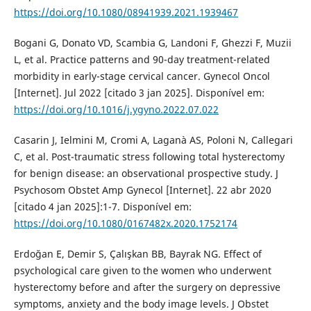
https://doi.org/10.1080/08941939.2021.1939467
Bogani G, Donato VD, Scambia G, Landoni F, Ghezzi F, Muzii
L, et al. Practice patterns and 90-day treatment-related
morbidity in early-stage cervical cancer. Gynecol Oncol
[Internet]. Jul 2022 [citado 3 jan 2025]. Disponível em:
https://doi.org/10.1016/j.ygyno.2022.07.022
Casarin J, Ielmini M, Cromi A, Laganà AS, Poloni N, Callegari
C, et al. Post-traumatic stress following total hysterectomy
for benign disease: an observational prospective study. J
Psychosom Obstet Amp Gynecol [Internet]. 22 abr 2020
[citado 4 jan 2025]:1-7. Disponível em:
https://doi.org/10.1080/0167482x.2020.1752174
Erdoğan E, Demir S, Çalışkan BB, Bayrak NG. Effect of
psychological care given to the women who underwent
hysterectomy before and after the surgery on depressive
symptoms, anxiety and the body image levels. J Obstet