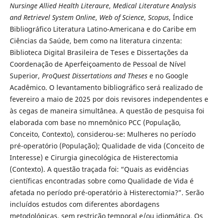
Nursinge Allied Health Literaure
,
Medical Literature Analysis
and Retrievel System Online
,
Web of Science
,
Scopus
, Índice
Bibliográfico Literatura Latino-Americana e do Caribe em
Ciências da Saúde, bem como na literatura cinzenta:
Biblioteca Digital Brasileira de Teses e Dissertações da
Coordenação de Aperfeiçoamento de Pessoal de Nível
Superior,
ProQuest Dissertations and Theses
e no Google
Acadêmico. O levantamento bibliográfico será realizado de
fevereiro a maio de 2025 por dois revisores independentes e
às cegas de maneira simultânea. A questão de pesquisa foi
elaborada com base no mnemônico PCC (População,
Conceito, Contexto), considerou-se: Mulheres no período
pré-operatório (População); Qualidade de vida (Conceito de
Interesse) e Cirurgia ginecológica de Histerectomia
(Contexto). A questão traçada foi: “Quais as evidências
científicas encontradas sobre como Qualidade de Vida é
afetada no período pré-operatório à Histerectomia?”. Serão
incluídos estudos com diferentes abordagens
metodológicas, sem restrição temporal e/ou idiomática. Os