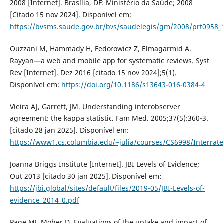
2008 [Internet]. Brasília, DF: Ministério da Saúde; 2008
[Citado 15 nov 2024]. Disponível em:
https://bvsms.saude.gov.br/bvs/saudelegis/gm/2008/prt0958_
Ouzzani M, Hammady H, Fedorowicz Z, Elmagarmid A.
Rayyan—a web and mobile app for systematic reviews. Syst
Rev [Internet]. Dez 2016 [citado 15 nov 2024];5(1).
Disponível em:
https://doi.org/10.1186/s13643-016-0384-4
Vieira AJ, Garrett, JM. Understanding interobserver
agreement: the kappa statistic. Fam Med. 2005;37(5):360-3.
[citado 28 jan 2025]. Disponível em:
https://www1.cs.columbia.edu/~julia/courses/CS6998/Interrate
Joanna Briggs Institute [Internet]. JBI Levels of Evidence;
Out 2013 [citado 30 jan 2025]. Disponível em:
https://jbi.global/sites/default/files/2019-05/JBI-Levels-of-
evidence_2014_0.pdf
Page MJ, Moher D. Evaluations of the uptake and impact of