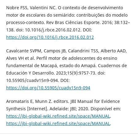
Nobre FSS, Valentini NC. O contexto de desenvolvimento
motor de escolares do semiárido: contribuições do modelo
processo-contexto. Rev Bras Ciências Esporte. 2016; 38:132–
138. doi: 10.1016/j.rbce.2016.02.012. DOI:
https://doi.org/10.1016/j.rbce.2016.02.012
Cavalcante SVPM, Campos JB, Calandrini TSS, Alberto AAD,
Alves VH et al. Perfil motor de adolescentes do ensino
fundamental de Macapá, estado do Amapá. Cuadernos de
Educación Y Desarrollo. 2023;15(9):9757-73. doi:
10.55905/cuadv15n9-094. DOI:
https://doi.org/10.55905/cuadv15n9-094
Aromataris E, Munn Z. editors. JBI Manual for Evidence
Synthesis [Internet]. Adelaide: JBI; 2020. Disponível em:
https://jbi-global-wiki.refined.site/space/MANUAL
.
https://jbi-global-wiki.refined.site/space/MANUAL
.