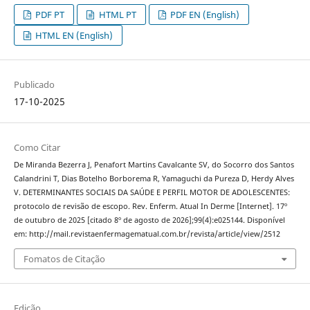
PDF PT
HTML PT
PDF EN (English)
HTML EN (English)
Publicado
17-10-2025
Como Citar
De Miranda Bezerra J, Penafort Martins Cavalcante SV, do Socorro dos Santos
Calandrini T, Dias Botelho Borborema R, Yamaguchi da Pureza D, Herdy Alves
V. DETERMINANTES SOCIAIS DA SAÚDE E PERFIL MOTOR DE ADOLESCENTES:
protocolo de revisão de escopo. Rev. Enferm. Atual In Derme [Internet]. 17º
de outubro de 2025 [citado 8º de agosto de 2026];99(4):e025144. Disponível
em: http://mail.revistaenfermagematual.com.br/revista/article/view/2512
Fomatos de Citação
Edição