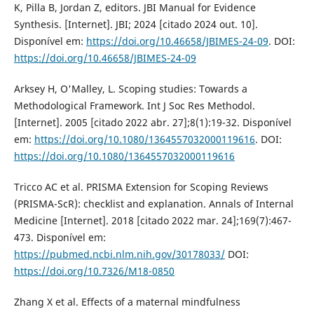
K, Pilla B, Jordan Z, editors. JBI Manual for Evidence
Synthesis. [Internet]. JBI; 2024 [citado 2024 out. 10].
Disponível em:
https://doi.org/10.46658/JBIMES-24-09
. DOI:
https://doi.org/10.46658/JBIMES-24-09
Arksey H, O'Malley, L. Scoping studies: Towards a
Methodological Framework. Int J Soc Res Methodol.
[Internet]. 2005 [citado 2022 abr. 27];8(1):19-32. Disponível
em:
https://doi.org/10.1080/1364557032000119616
. DOI:
https://doi.org/10.1080/1364557032000119616
Tricco AC et al. PRISMA Extension for Scoping Reviews
(PRISMA-ScR): checklist and explanation. Annals of Internal
Medicine [Internet]. 2018 [citado 2022 mar. 24];169(7):467-
473. Disponível em:
https://pubmed.ncbi.nlm.nih.gov/30178033/
DOI:
https://doi.org/10.7326/M18-0850
Zhang X et al. Effects of a maternal mindfulness