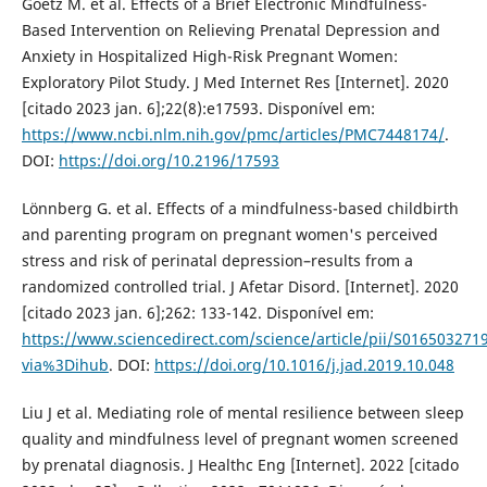
Goetz M. et al. Effects of a Brief Electronic Mindfulness-
Based Intervention on Relieving Prenatal Depression and
Anxiety in Hospitalized High-Risk Pregnant Women:
Exploratory Pilot Study. J Med Internet Res [Internet]. 2020
[citado 2023 jan. 6];22(8):e17593. Disponível em:
https://www.ncbi.nlm.nih.gov/pmc/articles/PMC7448174/
.
DOI:
https://doi.org/10.2196/17593
Lönnberg G. et al. Effects of a mindfulness-based childbirth
and parenting program on pregnant women's perceived
stress and risk of perinatal depression–results from a
randomized controlled trial. J Afetar Disord. [Internet]. 2020
[citado 2023 jan. 6];262: 133-142. Disponível em:
https://www.sciencedirect.com/science/article/pii/S016503271
via%3Dihub
. DOI:
https://doi.org/10.1016/j.jad.2019.10.048
Liu J et al. Mediating role of mental resilience between sleep
quality and mindfulness level of pregnant women screened
by prenatal diagnosis. J Healthc Eng [Internet]. 2022 [citado