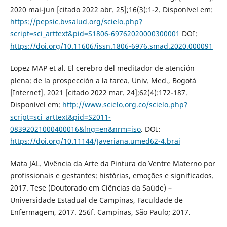
2020 mai-jun [citado 2022 abr. 25];16(3):1-2. Disponível em:
https://pepsic.bvsalud.org/scielo.php?
script=sci_arttext&pid=S1806-69762020000300001
DOI:
https://doi.org/10.11606/issn.1806-6976.smad.2020.000091
Lopez MAP et al. El cerebro del meditador de atención
plena: de la prospección a la tarea. Univ. Med., Bogotá
[Internet]. 2021 [citado 2022 mar. 24];62(4):172-187.
Disponível em:
http://www.scielo.org.co/scielo.php?
script=sci_arttext&pid=S2011-
08392021000400016&lng=en&nrm=iso
. DOI:
https://doi.org/10.11144/Javeriana.umed62-4.brai
Mata JAL. Vivência da Arte da Pintura do Ventre Materno por
profissionais e gestantes: histórias, emoções e significados.
2017. Tese (Doutorado em Ciências da Saúde) –
Universidade Estadual de Campinas, Faculdade de
Enfermagem, 2017. 256f. Campinas, São Paulo; 2017.