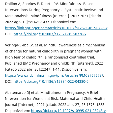
Dhillon A, Sparkes E, Duarte RV. Mindfulness- Based
Interventions During Pregnancy: a Systematic Review and
Meta-analysis. Mindfulness [Internet]. 2017 2021 [citado
2022 ago. 15];8:1421-1437. Disponível em:
https://link.springer.com/article/10.1007/s12671-017-0726-x
DOI:
https://doi.org/10.1007/s12671-017-0726-x
Veringa-Skiba IV. et al. Mindful awareness as a mechanism
of change for natural childbirth in pregnant women with
high fear of childbirth: a randomised controlled trial.
Published BMC Pregnancy and Childbirth [Internet]. 2022
[citado 2022 abr. 20];22(47):1-11. Disponível em:
https://www.ncbi.nlm.nih.gov/pmc/articles/PMC8767678/
.
DOI:
https://doi.org/10.1186/s12884-022-04380-0
Abatemarco DJ et al. Mindfulness in Pregnancy: A Brief
Intervention for Women at Risk. Maternal and Child Health
Journal [Internet]. 2021 [citado 2022 abr. 27];25:1875–1883.
Disponível em:
https://doi.org/10.1007/s10995-021-03243-y
.