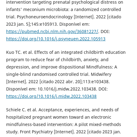
intervention targeting prenatal psychological distress on
infants' meconium microbiota: a randomized controlled
trial. Psychoneuroendocrinology [Internet]. 2022 [citado
2023 jan. 5];145:e105913. Disponível em:
https://pubmed.ncbi.nlm.nih.gov/36081227/
. DOI:
https://doi.org/10.1016/j.psyneuen.2022.105913
Kuo TC. et al. Effects of an integrated childbirth education
program to reduce fear of childbirth, anxiety, and
depression, and improve dispositional Mindfulness: A
single-blind randomised controlled trial. Midwifery
[Internet]. 2022 [citado 2022 abr. 20];113:e103438.
Disponível em: 10.1016/j.midw.2022.103438. DOI:
https://doi.org/10.1016/j.midw.2022.103438
Schiele C. et al. Acceptance, experiences, and needs of
hospitalized pregnant women toward an electronic
mindfulness-based intervention: A pilot mixed-methods
study. Front Psychiatry [Internet]. 2022 [citado 2023 jan.