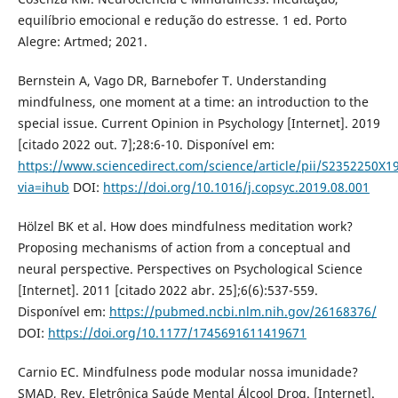
equilíbrio emocional e redução do estresse. 1 ed. Porto
Alegre: Artmed; 2021.
Bernstein A, Vago DR, Barnebofer T. Understanding
mindfulness, one moment at a time: an introduction to the
special issue. Current Opinion in Psychology [Internet]. 2019
[citado 2022 out. 7];28:6-10. Disponível em:
https://www.sciencedirect.com/science/article/pii/S2352250X1
via=ihub
DOI:
https://doi.org/10.1016/j.copsyc.2019.08.001
Hölzel BK et al. How does mindfulness meditation work?
Proposing mechanisms of action from a conceptual and
neural perspective. Perspectives on Psychological Science
[Internet]. 2011 [citado 2022 abr. 25];6(6):537-559.
Disponível em:
https://pubmed.ncbi.nlm.nih.gov/26168376/
DOI:
https://doi.org/10.1177/1745691611419671
Carnio EC. Mindfulness pode modular nossa imunidade?
SMAD, Rev. Eletrônica Saúde Mental Álcool Drog. [Internet].