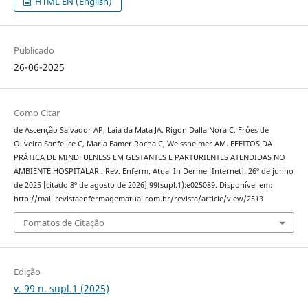
HTML EN (English)
Publicado
26-06-2025
Como Citar
de Ascenção Salvador AP, Laia da Mata JA, Rigon Dalla Nora C, Fróes de
Oliveira Sanfelice C, Maria Famer Rocha C, Weissheimer AM. EFEITOS DA
PRÁTICA DE MINDFULNESS EM GESTANTES E PARTURIENTES ATENDIDAS NO
AMBIENTE HOSPITALAR . Rev. Enferm. Atual In Derme [Internet]. 26º de junho
de 2025 [citado 8º de agosto de 2026];99(supl.1):e025089. Disponível em:
http://mail.revistaenfermagematual.com.br/revista/article/view/2513
Fomatos de Citação
Edição
v. 99 n. supl.1 (2025)