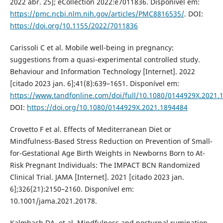
2022 abr. 25]; eCollection 2022:e7011836. Disponível em:
https://pmc.ncbi.nlm.nih.gov/articles/PMC8816535/
. DOI:
https://doi.org/10.1155/2022/7011836
Carissoli C et al. Mobile well-being in pregnancy:
suggestions from a quasi-experimental controlled study.
Behaviour and Information Technology [Internet]. 2022
[citado 2023 jan. 6];41(8):639–1651. Disponível em:
https://www.tandfonline.com/doi/full/10.1080/0144929X.2021.
DOI:
https://doi.org/10.1080/0144929X.2021.1894484
Crovetto F et al. Effects of Mediterranean Diet or
Mindfulness-Based Stress Reduction on Prevention of Small-
for-Gestational Age Birth Weights in Newborns Born to At-
Risk Pregnant Individuals: The IMPACT BCN Randomized
Clinical Trial. JAMA [Internet]. 2021 [citado 2023 jan.
6];326(21):2150–2160. Disponível em:
10.1001/jama.2021.20178.
Kalmbach DA. et al. Mindfulness and nocturnal rumination