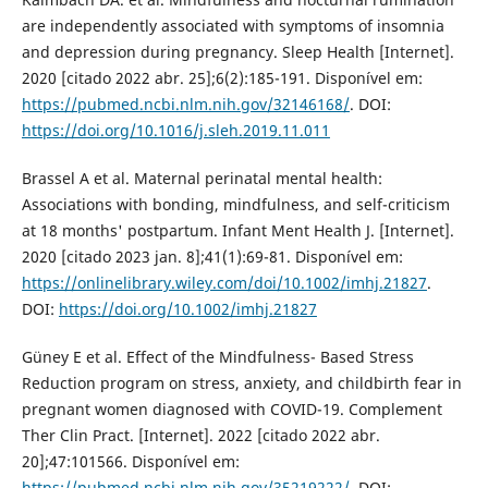
are independently associated with symptoms of insomnia
and depression during pregnancy. Sleep Health [Internet].
2020 [citado 2022 abr. 25];6(2):185-191. Disponível em:
https://pubmed.ncbi.nlm.nih.gov/32146168/
. DOI:
https://doi.org/10.1016/j.sleh.2019.11.011
Brassel A et al. Maternal perinatal mental health:
Associations with bonding, mindfulness, and self-criticism
at 18 months' postpartum. Infant Ment Health J. [Internet].
2020 [citado 2023 jan. 8];41(1):69-81. Disponível em:
https://onlinelibrary.wiley.com/doi/10.1002/imhj.21827
.
DOI:
https://doi.org/10.1002/imhj.21827
Güney E et al. Effect of the Mindfulness- Based Stress
Reduction program on stress, anxiety, and childbirth fear in
pregnant women diagnosed with COVID-19. Complement
Ther Clin Pract. [Internet]. 2022 [citado 2022 abr.
20];47:101566. Disponível em:
https://pubmed.ncbi.nlm.nih.gov/35219222/
. DOI: