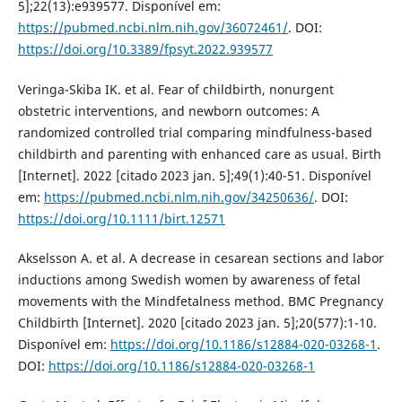
5];22(13):e939577. Disponível em:
https://pubmed.ncbi.nlm.nih.gov/36072461/
. DOI:
https://doi.org/10.3389/fpsyt.2022.939577
Veringa-Skiba IK. et al. Fear of childbirth, nonurgent
obstetric interventions, and newborn outcomes: A
randomized controlled trial comparing mindfulness-based
childbirth and parenting with enhanced care as usual. Birth
[Internet]. 2022 [citado 2023 jan. 5];49(1):40-51. Disponível
em:
https://pubmed.ncbi.nlm.nih.gov/34250636/
. DOI:
https://doi.org/10.1111/birt.12571
Akselsson A. et al. A decrease in cesarean sections and labor
inductions among Swedish women by awareness of fetal
movements with the Mindfetalness method. BMC Pregnancy
Childbirth [Internet]. 2020 [citado 2023 jan. 5];20(577):1-10.
Disponível em:
https://doi.org/10.1186/s12884-020-03268-1
.
DOI:
https://doi.org/10.1186/s12884-020-03268-1