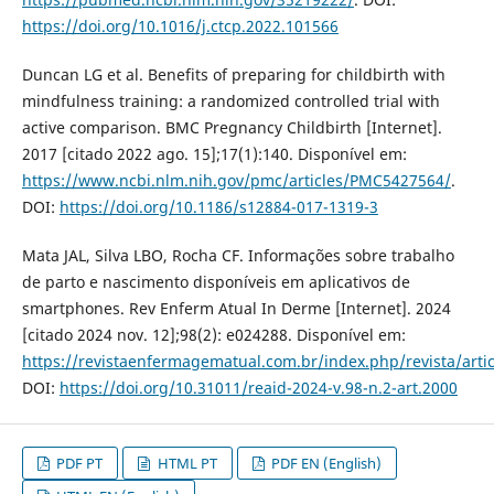
https://doi.org/10.1016/j.ctcp.2022.101566
Duncan LG et al. Benefits of preparing for childbirth with
mindfulness training: a randomized controlled trial with
active comparison. BMC Pregnancy Childbirth [Internet].
2017 [citado 2022 ago. 15];17(1):140. Disponível em:
https://www.ncbi.nlm.nih.gov/pmc/articles/PMC5427564/
.
DOI:
https://doi.org/10.1186/s12884-017-1319-3
Mata JAL, Silva LBO, Rocha CF. Informações sobre trabalho
de parto e nascimento disponíveis em aplicativos de
smartphones. Rev Enferm Atual In Derme [Internet]. 2024
[citado 2024 nov. 12];98(2): e024288. Disponível em:
https://revistaenfermagematual.com.br/index.php/revista/arti
DOI:
https://doi.org/10.31011/reaid-2024-v.98-n.2-art.2000
PDF PT
HTML PT
PDF EN (English)