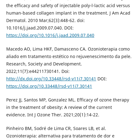
the efficacy and safety of injectable poly-l-lactic acid versus
human-based collagen implant in the treatment. J Am Acad
Dermatol. 2010 Mar;62(3):448-62. doi:
10.1016/j.jaad.2009.07.040. DOI:
https://doi.org/10.1016/j.jaad.2009.07.040
Macedo AO, Lima HKF, Damasceno CA. Ozonioterapia como
aliado em tratamento estético no rejuvenescimento da pele.
Research, Society and Development.
2022;11(7):e44211730141. Doi:
http://dx.doi.org/10.33448/rsd-v11i7.30141
DOI:
https://doi.org/10.33448/rsd-v11i7.30141
Perez JJ, Santos MP, Gonzalez ML. Efficacy of ozone therapy
in the treatment of obesity: A review of the current
evidence. Int J Ozone Ther. 2021;20(1):14-22.
Pinheiro BM, Sodré de Lima CR, Soares LB, et al.
Ozonioterapia: alternativa para tratamento de dor e