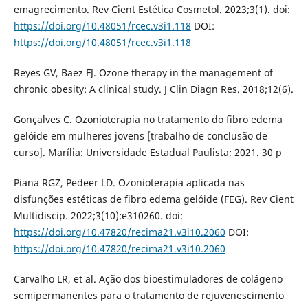
emagrecimento. Rev Cient Estética Cosmetol. 2023;3(1). doi:
https://doi.org/10.48051/rcec.v3i1.118
DOI:
https://doi.org/10.48051/rcec.v3i1.118
Reyes GV, Baez FJ. Ozone therapy in the management of
chronic obesity: A clinical study. J Clin Diagn Res. 2018;12(6).
Gonçalves C. Ozonioterapia no tratamento do fibro edema
gelóide em mulheres jovens [trabalho de conclusão de
curso]. Marília: Universidade Estadual Paulista; 2021. 30 p
Piana RGZ, Pedeer LD. Ozonioterapia aplicada nas
disfunções estéticas de fibro edema gelóide (FEG). Rev Cient
Multidiscip. 2022;3(10):e310260. doi:
https://doi.org/10.47820/recima21.v3i10.2060
DOI:
https://doi.org/10.47820/recima21.v3i10.2060
Carvalho LR, et al. Ação dos bioestimuladores de colágeno
semipermanentes para o tratamento de rejuvenescimento