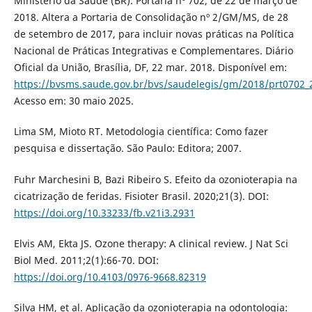
Ministério da Saúde (BR). Portaria nº 702, de 22 de março de
2018. Altera a Portaria de Consolidação nº 2/GM/MS, de 28
de setembro de 2017, para incluir novas práticas na Política
Nacional de Práticas Integrativas e Complementares. Diário
Oficial da União, Brasília, DF, 22 mar. 2018. Disponível em:
https://bvsms.saude.gov.br/bvs/saudelegis/gm/2018/prt0702_
Acesso em: 30 maio 2025.
Lima SM, Mioto RT. Metodologia científica: Como fazer
pesquisa e dissertação. São Paulo: Editora; 2007.
Fuhr Marchesini B, Bazi Ribeiro S. Efeito da ozonioterapia na
cicatrização de feridas. Fisioter Brasil. 2020;21(3). DOI:
https://doi.org/10.33233/fb.v21i3.2931
Elvis AM, Ekta JS. Ozone therapy: A clinical review. J Nat Sci
Biol Med. 2011;2(1):66-70. DOI:
https://doi.org/10.4103/0976-9668.82319
Silva HM, et al. Aplicação da ozonioterapia na odontologia: