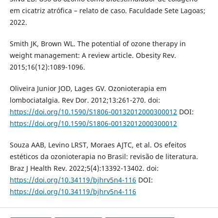
em cicatriz atrófica – relato de caso. Faculdade Sete Lagoas;
2022.
Smith JK, Brown WL. The potential of ozone therapy in
weight management: A review article. Obesity Rev.
2015;16(12):1089-1096.
Oliveira Junior JOD, Lages GV. Ozonioterapia em
lombociatalgia. Rev Dor. 2012;13:261-270. doi:
https://doi.org/10.1590/S1806-00132012000300012
DOI:
https://doi.org/10.1590/S1806-00132012000300012
Souza AAB, Levino LRST, Moraes AJTC, et al. Os efeitos
estéticos da ozonioterapia no Brasil: revisão de literatura.
Braz J Health Rev. 2022;5(4):13392-13402. doi:
https://doi.org/10.34119/bjhrv5n4-116
DOI:
https://doi.org/10.34119/bjhrv5n4-116