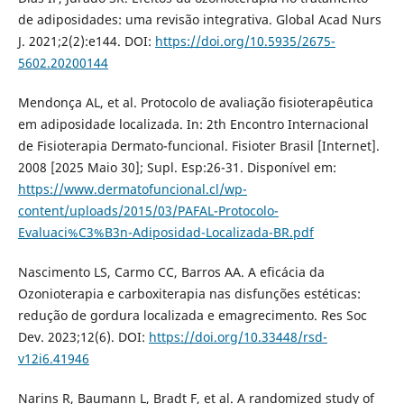
de adiposidades: uma revisão integrativa. Global Acad Nurs
J. 2021;2(2):e144. DOI:
https://doi.org/10.5935/2675-
5602.20200144
Mendonça AL, et al. Protocolo de avaliação fisioterapêutica
em adiposidade localizada. In: 2th Encontro Internacional
de Fisioterapia Dermato-funcional. Fisioter Brasil [Internet].
2008 [2025 Maio 30]; Supl. Esp:26-31. Disponível em:
https://www.dermatofuncional.cl/wp-
content/uploads/2015/03/PAFAL-Protocolo-
Evaluaci%C3%B3n-Adiposidad-Localizada-BR.pdf
Nascimento LS, Carmo CC, Barros AA. A eficácia da
Ozonioterapia e carboxiterapia nas disfunções estéticas:
redução de gordura localizada e emagrecimento. Res Soc
Dev. 2023;12(6). DOI:
https://doi.org/10.33448/rsd-
v12i6.41946
Narins R, Baumann L, Bradt F, et al. A randomized study of