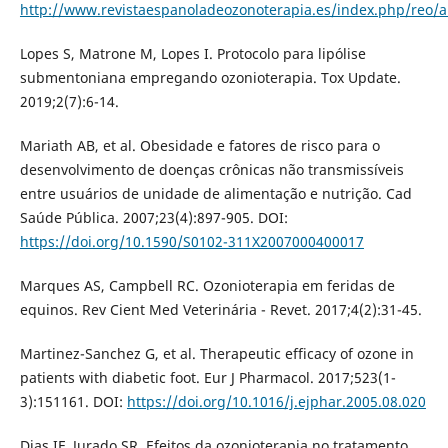
http://www.revistaespanoladeozonoterapia.es/index.php/reo/ar
Lopes S, Matrone M, Lopes I. Protocolo para lipólise
submentoniana empregando ozonioterapia. Tox Update.
2019;2(7):6-14.
Mariath AB, et al. Obesidade e fatores de risco para o
desenvolvimento de doenças crônicas não transmissíveis
entre usuários de unidade de alimentação e nutrição. Cad
Saúde Pública. 2007;23(4):897-905. DOI:
https://doi.org/10.1590/S0102-311X2007000400017
Marques AS, Campbell RC. Ozonioterapia em feridas de
equinos. Rev Cient Med Veterinária - Revet. 2017;4(2):31-45.
Martinez-Sanchez G, et al. Therapeutic efficacy of ozone in
patients with diabetic foot. Eur J Pharmacol. 2017;523(1-
3):151161. DOI:
https://doi.org/10.1016/j.ejphar.2005.08.020
Dias IF, Jurado SR. Efeitos da ozonioterapia no tratamento