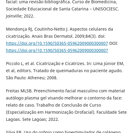
facial: uma revisão bibliográfica. Curso de Biomedicina,
Sociedade Educacional de Santa Catarina – UNISOCIESC.
Joinville; 2022.
Mendonça RJ, Coutinho-Netto J. Aspectos celulares da
cicatrização. Anais Bras Dermatol. 2009;84(3). doi:
https://doi.org/10.1590/S0365-05962009000300007
DOI:
https://doi.org/10.1590/S0365-05962009000300007
Piccolo L, et al. Cicatrização e Cicatrizes. In: Lima Júnior EM,
et al, editors. Tratado de queimaduras no paciente agudo.
São Paulo: Atheneu; 2008.
Freitas MLSB. Preenchimento facial masculino com material
autólogo plasma gel visando melhorar o contorno da face:
relato de caso. Trabalho de Conclusão de Curso
(Especialização em Harmonização Orofacial). Faculdade Sete
Lagoas. Sete Lagoas; 2022.
Silva EB. Uso do ozônio como bioestimulador de colágeno