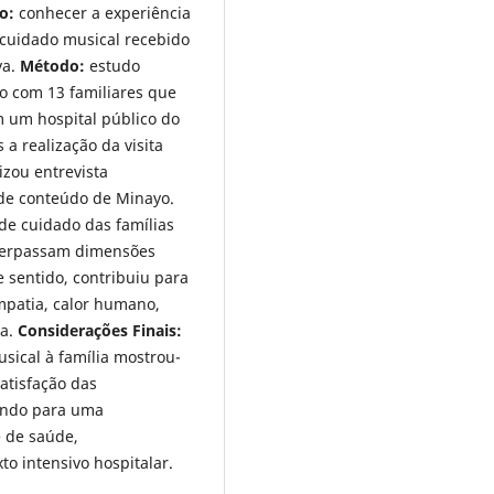
o:
conhecer a experiência
o cuidado musical recebido
va.
Método:
estudo
ido com 13 familiares que
m um hospital público do
 a realização da visita
lizou entrevista
 de conteúdo de Minayo.
e cuidado das famílias
 perpassam dimensões
e sentido, contribuiu para
empatia, calor humano,
ça.
Considerações Finais:
sical à família mostrou-
atisfação das
uindo para uma
e de saúde,
o intensivo hospitalar.