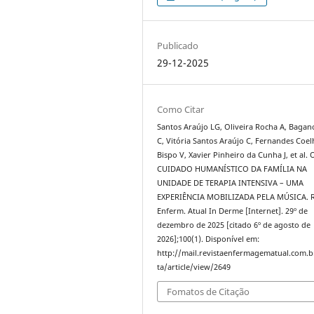
Publicado
29-12-2025
Como Citar
Santos Araújo LG, Oliveira Rocha A, Bagan
C, Vitória Santos Araújo C, Fernandes Coe
Bispo V, Xavier Pinheiro da Cunha J, et al. 
CUIDADO HUMANÍSTICO DA FAMÍLIA NA
UNIDADE DE TERAPIA INTENSIVA – UMA
EXPERIÊNCIA MOBILIZADA PELA MÚSICA. R
Enferm. Atual In Derme [Internet]. 29º de
dezembro de 2025 [citado 6º de agosto de
2026];100(1). Disponível em:
http://mail.revistaenfermagematual.com.b
ta/article/view/2649
Fomatos de Citação