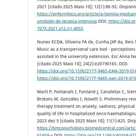
2021 [citado 2025 Maio 10]; 12(1):86-92. Disponí
https://enfermfoco.org/article/a-familia-median
unidade-de-terapia-intensiva
DOI:
https://doi.o
707X.2021.v12.n1.4055
Nunes ECDA, Oliveira FA de, Cunha JXP da, Reis S
Music as a transpersonal care tool - perceptions
assisted in the university extension. Esc Anna Ne
[citado 2025 Maio 10]; 24(2):e20190165. DOI:
https://doi.org/10.1590/2177-9465-EAN-2019-01
https://doi.org/10.1590/2177-9465-ean-2019-01
Martí P, Fontanals I, Funtané J, Canaletas C, Sie
Brotons M, González I, Novelli S. Preliminary resu
therapy treatment on anxiety, sadness, physical
quality of life in hospitalized onco-haematologic
2023 dez 5 [citado 2025 Maio 10]; 11(1):425. Dis
https://bmcpsychology.biomedcentral.com/artic
01459-x
DOI:
https://doi.org/10.1186/s40359-02