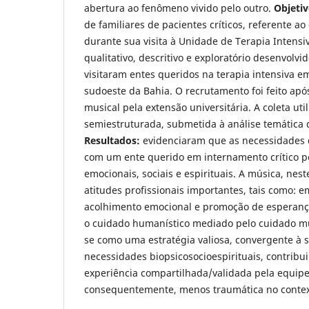
abertura ao fenômeno vivido pelo outro.
Objetiv
de familiares de pacientes críticos, referente a
durante sua visita à Unidade de Terapia Intensi
qualitativo, descritivo e exploratório desenvolv
visitaram entes queridos na terapia intensiva e
sudoeste da Bahia. O recrutamento foi feito após
musical pela extensão universitária. A coleta uti
semiestruturada, submetida à análise temática
Resultados:
evidenciaram que as necessidades d
com um ente querido em internamento crítico
emocionais, sociais e espirituais. A música, nest
atitudes profissionais importantes, tais como: 
acolhimento emocional e promoção de esperan
o cuidado humanístico mediado pelo cuidado mu
se como uma estratégia valiosa, convergente à s
necessidades biopsicosocioespirituais, contrib
experiência compartilhada/validada pela equip
consequentemente, menos traumática no context