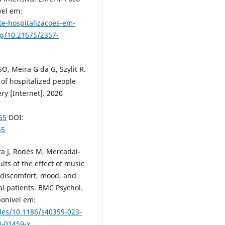
vel em:
te-hospitalizacoes-em-
rg/10.21675/2357-
O, Meira G da G, Szylit R.
 of hospitalized people
ry [Internet]. 2020
65
DOI:
65
rra J, Rodés M, Mercadal-
lts of the effect of music
 discomfort, mood, and
al patients. BMC Psychol.
ponível em:
les/10.1186/s40359-023-
3-01459-x