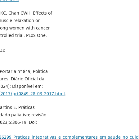
KC, Chan CWH. Effects of
uscle relaxation on
 among women with cancer
rolled trial. PLoS One.
I:
ortaria nº 849, Política
res. Diário Oficial da
2024]; Disponível em:
/2017/prt0849_28_03_2017.html
.
rtins E. Práticas
ado paliativo: revisão
023;5:306-19. Doi:
36299_Praticas_integrativas_e_complementares_em_saude_no_cuidad