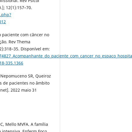
issional. Rev Psicol
.]; 12(1):157–70.
o.php?
012
o paciente com câncer no
nção. Rev Thema
(2):318–35. Disponível em:
574827_Acompanhante_do_paciente_com_cancer_no_espaco_hospital
318-335.1366
a, Nepomuceno SR, Queiroz
s de pacientes no âmbito
rnet]. 2022 maio 31
, Mello MVFA. A família
 intensiva. Enferm Foco