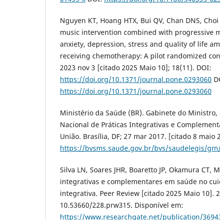
Nguyen KT, Hoang HTX, Bui QV, Chan DNS, Choi 
music intervention combined with progressive m
anxiety, depression, stress and quality of life
receiving chemotherapy: A pilot randomized cont
2023 nov 3 [citado 2025 Maio 10]; 18(11). DOI:
https://doi.org/10.1371/journal.pone.0293060
DO
https://doi.org/10.1371/journal.pone.0293060
Ministério da Saúde (BR). Gabinete do Ministro, P
Nacional de Práticas Integrativas e Complementa
União. Brasília, DF; 27 mar 2017. [citado 8 maio 
https://bvsms.saude.gov.br/bvs/saudelegis/gm
Silva LN, Soares JHR, Boaretto JP, Okamura CT, Ma
integrativas e complementares em saúde no cuid
integrativa. Peer Review [citado 2025 Maio 10]. 2
10.53660/228.prw315. Disponível em:
https://www.researchgate.net/publication/3694