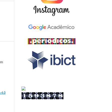
em
a
 4.0