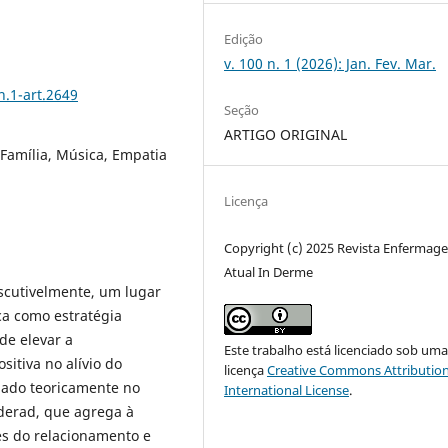
Edição
v. 100 n. 1 (2026): Jan. Fev. Mar.
n.1-art.2649
Seção
ARTIGO ORIGINAL
 Família, Música, Empatia
Licença
Copyright (c) 2025 Revista Enfermag
Atual In Derme
iscutivelmente, um lugar
ca como estratégia
de elevar a
Este trabalho está licenciado sob um
itiva no alívio do
licença
Creative Commons Attribution
oiado teoricamente no
International License
.
derad, que agrega à
s do relacionamento e