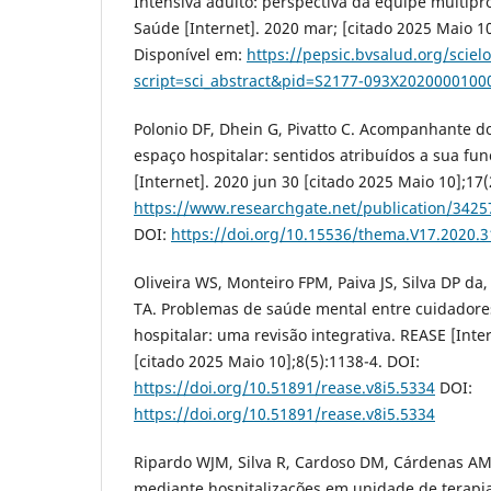
Intensiva adulto: perspectiva da equipe multiprof
Saúde [Internet]. 2020 mar; [citado 2025 Maio 10
Disponível em:
https://pepsic.bvsalud.org/sciel
script=sci_abstract&pid=S2177-093X2020000100
Polonio DF, Dhein G, Pivatto C. Acompanhante d
espaço hospitalar: sentidos atribuídos a sua fu
[Internet]. 2020 jun 30 [citado 2025 Maio 10];17
https://www.researchgate.net/publication/342
DOI:
https://doi.org/10.15536/thema.V17.2020.
Oliveira WS, Monteiro FPM, Paiva JS, Silva DP d
TA. Problemas de saúde mental entre cuidadore
hospitalar: uma revisão integrativa. REASE [Inte
[citado 2025 Maio 10];8(5):1138-4. DOI:
https://doi.org/10.51891/rease.v8i5.5334
DOI:
https://doi.org/10.51891/rease.v8i5.5334
Ripardo WJM, Silva R, Cardoso DM, Cárdenas AMC
mediante hospitalizações em unidade de terapia