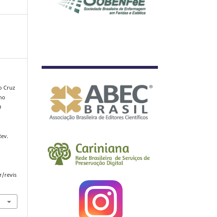
o Cruz
lho
O
ev.
r/revis