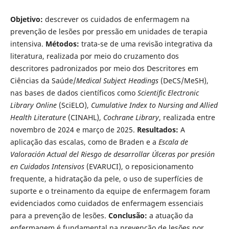
Objetivo:
descrever os cuidados de enfermagem na
prevenção de lesões por pressão em unidades de terapia
intensiva.
Métodos:
trata-se de uma revisão integrativa da
literatura, realizada por meio do cruzamento dos
descritores padronizados por meio dos Descritores em
Ciências da Saúde/
Medical Subject Headings
(DeCS/MeSH),
nas bases de dados científicos como
Scientific Electronic
Library Online
(SciELO),
Cumulative Index to Nursing and Allied
Health Literature
(CINAHL),
Cochrane Library
, realizada entre
novembro de 2024 e março de 2025.
Resultados:
A
aplicação das escalas, como de Braden e a
Escala de
Valoración Actual del Riesgo de desarrollar Úlceras por presión
en Cuidados Intensivos
(EVARUCI), o reposicionamento
frequente, a hidratação da pele, o uso de superfícies de
suporte e o treinamento da equipe de enfermagem foram
evidenciados como cuidados de enfermagem essenciais
para a prevenção de lesões.
Conclusão:
a atuação da
enfermagem é fundamental na prevenção de lesões por