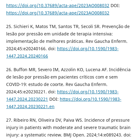
https://doi.org/10.37689/acta-ape/2023AO008032
DOI:
https://doi.org/10.37689/acta-ape/2023AO008032
25. Sichieri K, Matos TM, Santos TR, Secoli SR. Prevenção de
lesão por pressão em unidade de terapia intensiva:
implementação de melhores práticas. Rev Gaucha Enferm.
2024;45:e20240166. doi:
https://doi.org/10.1590/1983-
1447.2024.20240166
26. Buffon MR, Severo IM, Azzolin KO, Lucena AF. Incidência
de lesão por pressão em pacientes críticos com e sem
COVID-19: estudo de coorte. Rev Gaucha Enferm.
2024;45:e20230221. doi:
https://doi.org/10.1590/1983-
1447.2024.20230221
DOI:
https://doi.org/10.1590/1983-
1447.2024.20230221.en
27. Ribeiro RN, Oliveira DV, Paiva WS. Incidence of pressure
injury in patients with moderate and severe traumatic brain
injury: a systematic review. BMJ Open. 2024;14:e089243. doi: