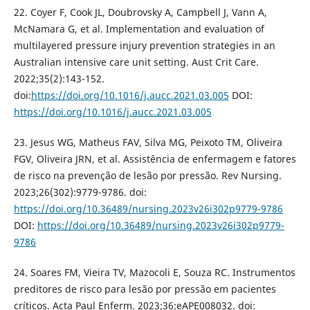
22. Coyer F, Cook JL, Doubrovsky A, Campbell J, Vann A,
McNamara G, et al. Implementation and evaluation of
multilayered pressure injury prevention strategies in an
Australian intensive care unit setting. Aust Crit Care.
2022;35(2):143-152.
doi:
https://doi.org/10.1016/j.aucc.2021.03.005
DOI:
https://doi.org/10.1016/j.aucc.2021.03.005
23. Jesus WG, Matheus FAV, Silva MG, Peixoto TM, Oliveira
FGV, Oliveira JRN, et al. Assistência de enfermagem e fatores
de risco na prevenção de lesão por pressão. Rev Nursing.
2023;26(302):9779-9786. doi:
https://doi.org/10.36489/nursing.2023v26i302p9779-9786
DOI:
https://doi.org/10.36489/nursing.2023v26i302p9779-
9786
24. Soares FM, Vieira TV, Mazocoli E, Souza RC. Instrumentos
preditores de risco para lesão por pressão em pacientes
críticos. Acta Paul Enferm. 2023;36:eAPE008032. doi: