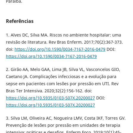
Paraíba.
Referências
1. Alves DC, Silva MA. Riscos no ambiente hospitalar: uma
revisão de literatura. Rev Bras Enferm. 2017;70(2):367-373.
doi:
https://doi.org/10.1590/0034-7167-2016-0479
DOI:
https://doi.org/10.1590/0034-7167-2016-0479
2. Girão AA, Melo GAA, Lima JB, Silva VL, Vasconcelos GIO,
Caetano JA. Complicações infecciosas e a evolução para
sepse em pacientes com lesões por pressão em UTI. Rev
Bras Ter Intensiva. 2020;32(2):156-162. doi:
https://doi.org/10.5935/0103-507X.20200027
DOI:
https://doi.org/10.5935/0103-507X.20200027
3. Silva LM, Oliveira AC, Nogueira LMV, Costa IKF, Torres GV.
Prevenção de lesões por pressão em unidades de terapia
intensiva: práticas e desafios. Enferm Foco. 2019;10(1):45-