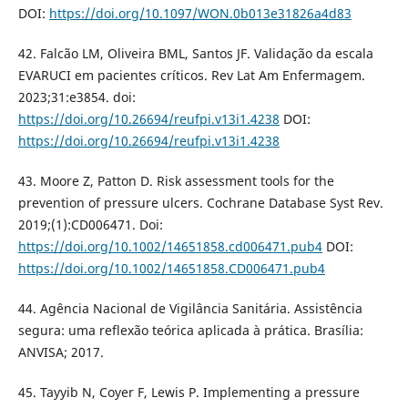
DOI:
https://doi.org/10.1097/WON.0b013e31826a4d83
42. Falcão LM, Oliveira BML, Santos JF. Validação da escala
EVARUCI em pacientes críticos. Rev Lat Am Enfermagem.
2023;31:e3854. doi:
https://doi.org/10.26694/reufpi.v13i1.4238
DOI:
https://doi.org/10.26694/reufpi.v13i1.4238
43. Moore Z, Patton D. Risk assessment tools for the
prevention of pressure ulcers. Cochrane Database Syst Rev.
2019;(1):CD006471. Doi:
https://doi.org/10.1002/14651858.cd006471.pub4
DOI:
https://doi.org/10.1002/14651858.CD006471.pub4
44. Agência Nacional de Vigilância Sanitária. Assistência
segura: uma reflexão teórica aplicada à prática. Brasília:
ANVISA; 2017.
45. Tayyib N, Coyer F, Lewis P. Implementing a pressure