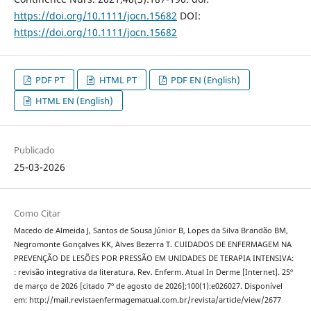
https://doi.org/10.1111/jocn.15682
DOI:
https://doi.org/10.1111/jocn.15682
PDF PT
HTML PT
PDF EN (English)
HTML EN (English)
Publicado
25-03-2026
Como Citar
Macedo de Almeida J, Santos de Sousa Júnior B, Lopes da Silva Brandão BM,
Negromonte Gonçalves KK, Alves Bezerra T. CUIDADOS DE ENFERMAGEM NA
PREVENÇÃO DE LESÕES POR PRESSÃO EM UNIDADES DE TERAPIA INTENSIVA:
: revisão integrativa da literatura. Rev. Enferm. Atual In Derme [Internet]. 25º
de março de 2026 [citado 7º de agosto de 2026];100(1):e026027. Disponível
em: http://mail.revistaenfermagematual.com.br/revista/article/view/2677