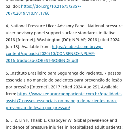
52. doi:
https://doi.org/10.21675/2357-
707X.2019.v10.n1.1760
4. National Pressure Ulcer Advisory Panel. National pressure
ulcer advisory panel support surface standards initiative
2016 [Internet]. Washington (DC): NPUAP; 2016 [cited 2024
Jun 18]. Available from:
https://sobest.com.br/wp-
content/uploads/2020/10/CONSENSO-NPUAP-
2016_traducao-SOBEST-SOBENDE.pdf
5. Instituto Brasileiro para Segurança do Paciente. 7 passos
essenciais no manejo de pacientes para prevenção de lesão
por pressão [Internet]. 2017 [cited 2024 Aug 25]. Available
from:
https://www.segurancadopaciente.com.br/qualidade-
assist/7-passos-essenciais-no-manejo-de-pacientes-para-
prevencao-de-lesao-por-pressao/
6. Li Z, Lin F, Thalib L, Chaboyer W. Global prevalence and
incidence of pressure injuries in hospitalized adult patients: