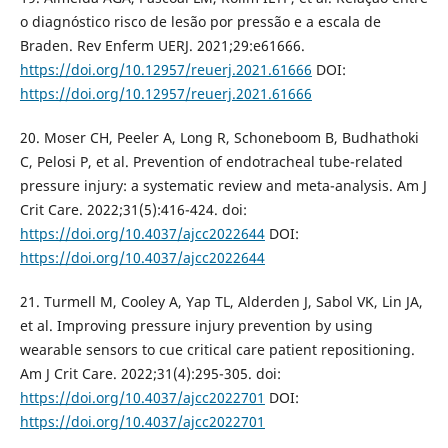
o diagnóstico risco de lesão por pressão e a escala de
Braden. Rev Enferm UERJ. 2021;29:e61666.
https://doi.org/10.12957/reuerj.2021.61666
DOI:
https://doi.org/10.12957/reuerj.2021.61666
20. Moser CH, Peeler A, Long R, Schoneboom B, Budhathoki
C, Pelosi P, et al. Prevention of endotracheal tube-related
pressure injury: a systematic review and meta-analysis. Am J
Crit Care. 2022;31(5):416-424. doi:
https://doi.org/10.4037/ajcc2022644
DOI:
https://doi.org/10.4037/ajcc2022644
21. Turmell M, Cooley A, Yap TL, Alderden J, Sabol VK, Lin JA,
et al. Improving pressure injury prevention by using
wearable sensors to cue critical care patient repositioning.
Am J Crit Care. 2022;31(4):295-305. doi:
https://doi.org/10.4037/ajcc2022701
DOI:
https://doi.org/10.4037/ajcc2022701