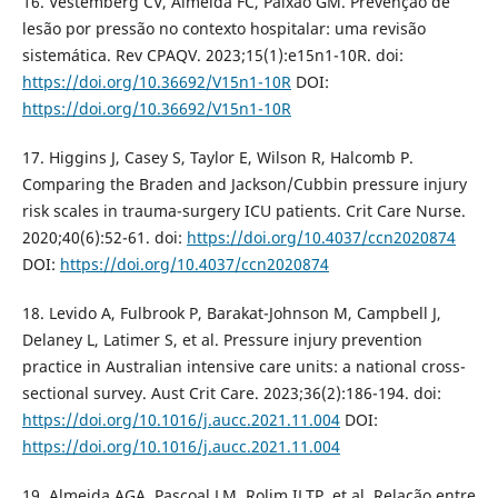
16. Vestemberg CV, Almeida FC, Paixão GM. Prevenção de
lesão por pressão no contexto hospitalar: uma revisão
sistemática. Rev CPAQV. 2023;15(1):e15n1-10R. doi:
https://doi.org/10.36692/V15n1-10R
DOI:
https://doi.org/10.36692/V15n1-10R
17. Higgins J, Casey S, Taylor E, Wilson R, Halcomb P.
Comparing the Braden and Jackson/Cubbin pressure injury
risk scales in trauma-surgery ICU patients. Crit Care Nurse.
2020;40(6):52-61. doi:
https://doi.org/10.4037/ccn2020874
DOI:
https://doi.org/10.4037/ccn2020874
18. Levido A, Fulbrook P, Barakat-Johnson M, Campbell J,
Delaney L, Latimer S, et al. Pressure injury prevention
practice in Australian intensive care units: a national cross-
sectional survey. Aust Crit Care. 2023;36(2):186-194. doi:
https://doi.org/10.1016/j.aucc.2021.11.004
DOI:
https://doi.org/10.1016/j.aucc.2021.11.004
19. Almeida AGA, Pascoal LM, Rolim ILTP, et al. Relação entre