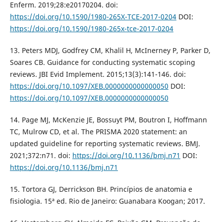
Enferm. 2019;28:e20170204. doi:
https://doi.org/10.1590/1980-265X-TCE-2017-0204
DOI:
https://doi.org/10.1590/1980-265x-tce-2017-0204
13. Peters MDJ, Godfrey CM, Khalil H, McInerney P, Parker D,
Soares CB. Guidance for conducting systematic scoping
reviews. JBI Evid Implement. 2015;13(3):141-146. doi:
https://doi.org/10.1097/XEB.0000000000000050
DOI:
https://doi.org/10.1097/XEB.0000000000000050
14. Page MJ, McKenzie JE, Bossuyt PM, Boutron I, Hoffmann
TC, Mulrow CD, et al. The PRISMA 2020 statement: an
updated guideline for reporting systematic reviews. BMJ.
2021;372:n71. doi:
https://doi.org/10.1136/bmj.n71
DOI:
https://doi.org/10.1136/bmj.n71
15. Tortora GJ, Derrickson BH. Princípios de anatomia e
fisiologia. 15ª ed. Rio de Janeiro: Guanabara Koogan; 2017.