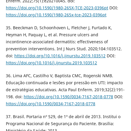
Enferm. 2022;75(1):e20210045. doi:
https://doi.org/10.1590/1980-265X-TCE-2023-0396pt
DOI:
https://doi.org/10.1590/1980-265x-tce-2023-0396pt
35. Beeckman D, Schoonhoven L, Fletcher J, Furtado K,
Heyman H, Paquay L, et al. Pressure ulcers and
incontinence-associated dermatitis: effectiveness of
prevention interventions. Int J Nurs Stud. 2020;104:103512.
doi:
https://doi.org/10.1016/j.ijnurstu.2019.103512
DOI:
https://doi.org/10.1016/j.ijnurstu.2019.103512
36. Lima AFC, Castilho V, Baptista CMC, Rogenski NMB.
Educação continuada e lesões por pressão em UTI: impacto
de estratégias educativas. Acta Paul Enferm. 2019;32(2):191-
198. doi:
https://doi.org/10.1590/0034-7167-2018-0778
DOI:
https://doi.org/10.1590/0034-7167-2018-0778
37. Brasil. Portaria nº 529, de 1º de abril de 2013. Institui o
Programa Nacional de Segurança do Paciente. Brasília:
Ministério da Saúde; 2013.