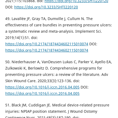
2021;115:103868. doi:
https://doi.org/10.3233/SHTI220120
DOI:
https://doi.org/10.3233/SHTI220120
49. Lavallée JF, Gray TA, Dumville J, Cullum N. The
effectiveness of care bundles in preventing pressure ulcers:
a systematic review and meta-analysis. Implement Sci.
2019;14(1):51. doi:
https://doi.org/10.2174/1874434602115010074
DOI:
https://doi.org/10.2174/1874434602115010074
50. Niederhauser A, VanDeusen Lukas C, Parker V, Ayello EA,
Zulkowski K, Berlowitz D. Comprehensive programs for
preventing pressure ulcers: a review of the literature. Adv
Skin Wound Care. 2020;33(3):123-136. doi:
https://doi.org/10.1016/j.iccn.2016.04.005
DOI:
https://doi.org/10.1016/j.iccn.2016.04.005
51. Black JM, Cuddigan JE. Medical device-related pressure
injuries: NPIAP position statement. J Wound Ostomy
Continence Nurs. 2021;48(3):187-190. doi: