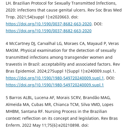
LH. Brazilian Protocol for Sexually Transmitted Infections,
2020: infections that cause genital ulcers. Rev Soc Bras Med
Trop. 2021;54(suppl 1):e2020663. doi:
https://doi.org/10.1590/0037-8682-663-2020
. DOI:
https://doi.org/10.1590/0037-8682-663-2020
4 McCartney DJ, Carvalhal LG, Moraes CA, Mayaud P, Veras
MASM. Physical examination for the detection of sexually
transmitted infections among transgender women and
travestis in Brazil: acceptability and associated factors. Rev
Bras Epidemiol. 2024;27Suppl 1(Suppl 1):e240009.supl.1.
https://doi.org/10.1590/1980-549720240009.supl.1
. DOI:
https://doi.org/10.1590/1980-549720240009.supl.1
5 Barros ALBL, Lucena AF, Morais SCRV, Brandão MAG,
Almeida MA, Cubas MR, Chianca TCM, Silva VMD, Lopes
MHBM, Santana RF. Nursing Process in the Brazilian
context: reflection on its concept and legislation. Rev Bras
Enferm. 2022 May 11;75(6):e20210898. doi: