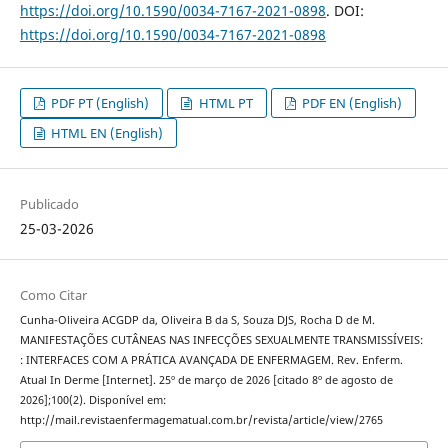
https://doi.org/10.1590/0034-7167-2021-0898
. DOI:
https://doi.org/10.1590/0034-7167-2021-0898
PDF PT (English)
HTML PT
PDF EN (English)
HTML EN (English)
Publicado
25-03-2026
Como Citar
Cunha-Oliveira ACGDP da, Oliveira B da S, Souza DJS, Rocha D de M.
MANIFESTAÇÕES CUTÂNEAS NAS INFECÇÕES SEXUALMENTE TRANSMISSÍVEIS:
: INTERFACES COM A PRÁTICA AVANÇADA DE ENFERMAGEM. Rev. Enferm.
Atual In Derme [Internet]. 25º de março de 2026 [citado 8º de agosto de
2026];100(2). Disponível em:
http://mail.revistaenfermagematual.com.br/revista/article/view/2765