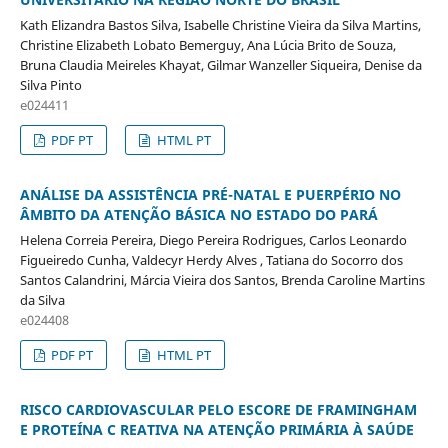
Kath Elizandra Bastos Silva, Isabelle Christine Vieira da Silva Martins,
Christine Elizabeth Lobato Bemerguy, Ana Lúcia Brito de Souza,
Bruna Claudia Meireles Khayat, Gilmar Wanzeller Siqueira, Denise da
Silva Pinto
e024411
PDF PT
HTML PT
ANÁLISE DA ASSISTÊNCIA PRÉ-NATAL E PUERPÉRIO NO
ÂMBITO DA ATENÇÃO BÁSICA NO ESTADO DO PARÁ
Helena Correia Pereira, Diego Pereira Rodrigues, Carlos Leonardo
Figueiredo Cunha, Valdecyr Herdy Alves , Tatiana do Socorro dos
Santos Calandrini, Márcia Vieira dos Santos, Brenda Caroline Martins
da Silva
e024408
PDF PT
HTML PT
RISCO CARDIOVASCULAR PELO ESCORE DE FRAMINGHAM
E PROTEÍNA C REATIVA NA ATENÇÃO PRIMÁRIA À SAÚDE