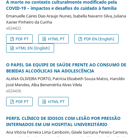
A morte no contexto culturalmente modificado pela
COVID-19 – impactos e desafios do cuidado à família
Emanuelle Caires Dias Araujo Nunes, Isabella Navarro Silva, Juliana
Xavier Pinheiro da Cunha
e024422
PDF PT
HTML PT
PDF EN (English)
HTML EN (English)
O PAPEL DA EQUIPE DE SAÚDE FRENTE AO CONSUMO DE
BEBIDAS ALCOÓLICAS NA ADOLESCÊNCIA
ALANA OLIVEIRA PORTO, Patrícia Elizabeth Souza Matos, Haroldo
José Mendes, Alba Benemérita Alves Vilela
e024436
PDF PT
HTML PT
PERFIL CLÍNICO DE IDOSOS COM LESÃO POR PRESSÃO
INTERNADOS EM UM HOSPITAL UNIVERSITÁRIO
Ana Vitória Ferreira Lima Camboim, Gisele Santana Pereira Carreiro,