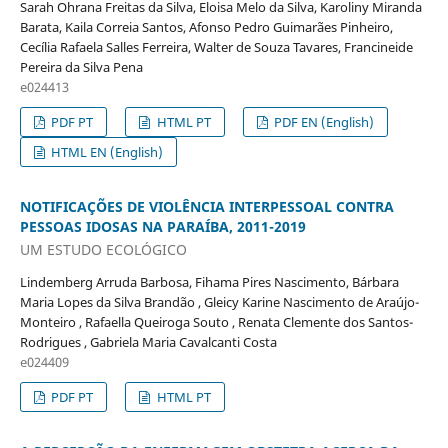
Sarah Ohrana Freitas da Silva, Eloisa Melo da Silva, Karoliny Miranda
Barata, Kaila Correia Santos, Afonso Pedro Guimarães Pinheiro,
Cecília Rafaela Salles Ferreira, Walter de Souza Tavares, Francineide
Pereira da Silva Pena
e024413
PDF PT
HTML PT
PDF EN (English)
HTML EN (English)
NOTIFICAÇÕES DE VIOLÊNCIA INTERPESSOAL CONTRA
PESSOAS IDOSAS NA PARAÍBA, 2011-2019
UM ESTUDO ECOLÓGICO
Lindemberg Arruda Barbosa, Fihama Pires Nascimento, Bárbara
Maria Lopes da Silva Brandão , Gleicy Karine Nascimento de Araújo-
Monteiro , Rafaella Queiroga Souto , Renata Clemente dos Santos-
Rodrigues , Gabriela Maria Cavalcanti Costa
e024409
PDF PT
HTML PT