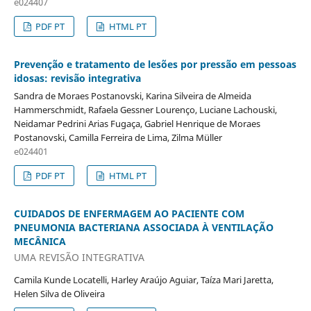
e024407
PDF PT
HTML PT
Prevenção e tratamento de lesões por pressão em pessoas
idosas: revisão integrativa
Sandra de Moraes Postanovski, Karina Silveira de Almeida
Hammerschmidt, Rafaela Gessner Lourenço, Luciane Lachouski,
Neidamar Pedrini Arias Fugaça, Gabriel Henrique de Moraes
Postanovski, Camilla Ferreira de Lima, Zilma Müller
e024401
PDF PT
HTML PT
CUIDADOS DE ENFERMAGEM AO PACIENTE COM
PNEUMONIA BACTERIANA ASSOCIADA À VENTILAÇÃO
MECÂNICA
UMA REVISÃO INTEGRATIVA
Camila Kunde Locatelli, Harley Araújo Aguiar, Taíza Mari Jaretta,
Helen Silva de Oliveira