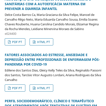
SANITÁRIAS COM A AUTOEFICÁCIA MATERNA EM
PREVENIR A DIARREIA INFANTIL
Delce Costa Barros Ca, Maria Graciana da Silva Felipe, Manoel de
Carvalho Rêgo Neto, Maria Eduarda Carvalho Sousa, Emilia Soares
Chaves Rouberte, Huana Carolina Candido Morais, Elizamar Regina
da Rocha Mendes, Leidiane Minervina Moraes de Sabino
e024400
PDF PT
HTML PT
FATORES ASSOCIADOS AO ESTRESSE, ANSIEDADE E
DEPRESSÃO ENTRE PROFISSIONAIS DE ENFERMAGEM PÓS-
PANDEMIA POR COVID-19
Edilene dos Santos Dias, Gleicy Kelly Teles da Silva, Reginaldo Passoni
dos Santos, Tarcísio Vitor Augusto Lordani, Ariana Rodrigues da Silva
Carvalho
PDF PT
HTML PT
PERFIL SOCIODEMOGRÁFICO, CLÍNICO E TERAPÊUTICO
DOS ATENDIMENTOS APÓS TENTATIVAS DE SUICÍDIO EM