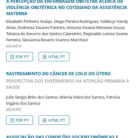
A PERCEPÇÃO DA ENFERMAGEM OBSTETRA ACERCA DA
VIOLÊNCIA OBSTÉTRICA NO COTIDIANO DA ASSISTÊNCIA
MATERNA
Elizabeth Pinheiro Araújo, Diego Pereira Rodrigues, Valdecyr Herdy
Alves, Andressa Tavares Parente, Antonia Viviane Menezes Souza,
Tatiana do Socorro dos Santos Calandrini, Reginaldo Lemos Soares
Ferreira, Giovanna Rosario Soanno Marchiori
e024414
PDF PT
HTML PT
RASTREAMENTO DO CÂNCER DE COLO DO ÚTERO
PERSPECTIVA DOS ENFERMEIROS NA ATENÇÃO PRIMÁRIA À
SAÚDE
Julio Sergio Brito dos Santos, Márcia Vieira dos Santos, Patricia
Vigário dos Santos
e024392
PDF PT
HTML PT
ASSOCIAÇÃO DAS CONDIÇÕES SOCIOECONÔMICAS E