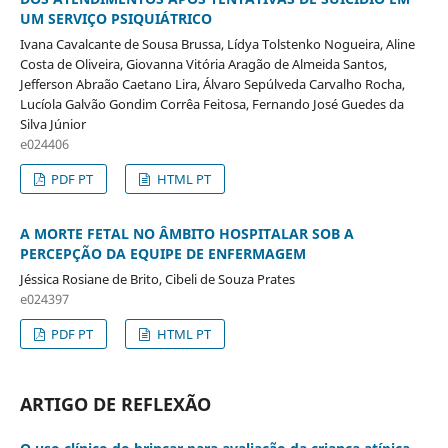
UM SERVIÇO PSIQUIÁTRICO
Ivana Cavalcante de Sousa Brussa, Lídya Tolstenko Nogueira, Aline
Costa de Oliveira, Giovanna Vitória Aragão de Almeida Santos,
Jefferson Abraão Caetano Lira, Álvaro Sepúlveda Carvalho Rocha,
Lucíola Galvão Gondim Corrêa Feitosa, Fernando José Guedes da
Silva Júnior
e024406
PDF PT
HTML PT
A MORTE FETAL NO ÂMBITO HOSPITALAR SOB A
PERCEPÇÃO DA EQUIPE DE ENFERMAGEM
Jéssica Rosiane de Brito, Cibeli de Souza Prates
e024397
PDF PT
HTML PT
ARTIGO DE REFLEXÃO