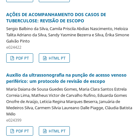
AÇÕES DE ACOMPANHAMENTO DOS CASOS DE
TUBERCULOSE: REVISÃO DE ESCOPO
Sergio Balbino da Silva, Camila Priscila Abdias Nascimento, Heloiza
Talita Adriano da Silva, Sandy Yasmine Bezerra e Silva, Érika Simone
Galvão Pinto
e024422
PDF PT
HTML PT
Auxílio da ultrassonografia na punção de acesso venoso
periférico: um protocolo de revisão de escopo
Maria Daiana de Sousa Guedes Gomes, Maria Clara Santos Estrela
Correia Lima, Matheus Victor de Carvalho Rufino, Eduarda Gomes
Onofre de Araújo, Leticia Regina Marques Beserra, Januária de
Medeiros Silva, Carmem Silvia Laureano Dalle Piagge, Cláudia Batista
Mélo
e024399
PDF PT
HTML PT