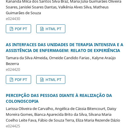
Kananda Milca dos Santos Silva Braz, Maria Júlia Guimarães Oliveira
Soares, Janislei Soares Dantas, Valkênia Alves Silva, Matheus
Guimarães de Souza
e024430
PDF PT
HTML PT
AS INTERFACES DAS UNIDADES DE TERAPIA INTENSIVA E A
ASSISTÊNCIA DE ENFERMAGEM: RELATO DE EXPERIÊNCIA
Tamara da Silva Almeida, Orneide Candido Farias , Kalyne Araújo
Bezerra
e024420
PDF PT
HTML PT
PERCEPÇÃO DAS PESSOAS DIANTE À REALIZAÇÃO DA
COLONOSCOPIA
Larissa Oliveira de Carvalho, Angélica de Cássia Bitencourt, Daisy
Moreira Gomes, Bianca Aparecida Brito da Silva, Silvana Maria
Coelho Leite Fava, Fábio de Souza Terra, Eliza Maria Rezende Dázio
e024425