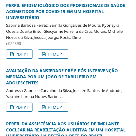
PERFIL EPIDEMIOLÓGICO DOS PROFISSIONAIS DE SAÚDE
ACOMETIDOS POR COVID-19 EM UM HOSPITAL
UNIVERSITÁRIO
Sabrina Barbosa Ferraz, Samilla Gonçalves de Moura, Kyonayra
Quezia Duarte Brito, Gleicyanne Ferreira da Cruz Morais, Michelle
Neves da Silva, Jéssica Jeórgia Rocha Diniz
e024390
PDF PT
HTML PT
AVALIAÇÃO DA ANSIEDADE PRÉ E PÓS-INTERVENÇÃO
MEDIADA POR UM JOGO DE TABULEIRO EM
ADOLESCENTES
Andressa Gabrielle Carvalho da Silva, Joseilze Santos de Andrade,
Yasmim Lorena Nunes Barbosa
PDF PT
HTML PT
PERFIL DA ASSISTÊNCIA AOS USUÁRIOS DE IMPLANTE
COCLEAR NA REABILITAÇÃO AUDITIVA EM UM HOSPITAL
UNIVERSITÁRIO NA REGIÃO NORTE DO BRASIL