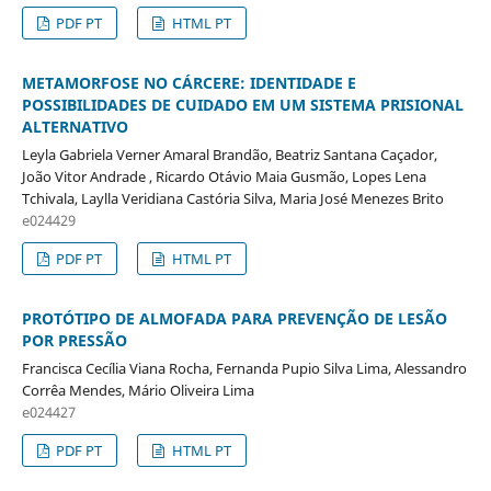
PDF PT
HTML PT
METAMORFOSE NO CÁRCERE: IDENTIDADE E
POSSIBILIDADES DE CUIDADO EM UM SISTEMA PRISIONAL
ALTERNATIVO
Leyla Gabriela Verner Amaral Brandão, Beatriz Santana Caçador,
João Vitor Andrade , Ricardo Otávio Maia Gusmão, Lopes Lena
Tchivala, Laylla Veridiana Castória Silva, Maria José Menezes Brito
e024429
PDF PT
HTML PT
PROTÓTIPO DE ALMOFADA PARA PREVENÇÃO DE LESÃO
POR PRESSÃO
Francisca Cecília Viana Rocha, Fernanda Pupio Silva Lima, Alessandro
Corrêa Mendes, Mário Oliveira Lima
e024427
PDF PT
HTML PT