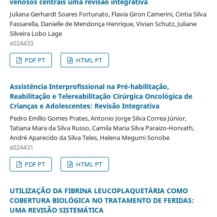
venosos centrais uma revisão integrativa
Juliana Gerhardt Soares Fortunato, Flavia Giron Camerini, Cintia Silva
Fassarella, Danielle de Mendonça Henrique, Vivian Schutz, Juliane
Silveira Lobo Lage
e024433
PDF PT
HTML PT
Assistência Interprofissional na Pré-habilitação,
Reabilitação e Telereabilitação Cirúrgica Oncológica de
Crianças e Adolescentes: Revisão Integrativa
Pedro Emílio Gomes Prates, Antonio Jorge Silva Correa Júnior,
Tatiana Mara da Silva Russo, Camila Maria Silva Paraizo-Horvath,
André Aparecido da Silva Teles, Helena Megumi Sonobe
e024431
PDF PT
HTML PT
UTILIZAÇÃO DA FIBRINA LEUCOPLAQUETÁRIA COMO
COBERTURA BIOLÓGICA NO TRATAMENTO DE FERIDAS:
UMA REVISÃO SISTEMÁTICA