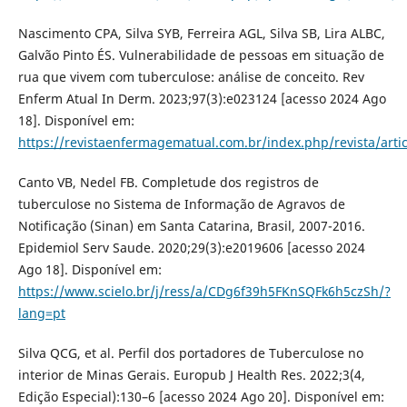
Nascimento CPA, Silva SYB, Ferreira AGL, Silva SB, Lira ALBC,
Galvão Pinto ÉS. Vulnerabilidade de pessoas em situação de
rua que vivem com tuberculose: análise de conceito. Rev
Enferm Atual In Derm. 2023;97(3):e023124 [acesso 2024 Ago
18]. Disponível em:
https://revistaenfermagematual.com.br/index.php/revista/arti
Canto VB, Nedel FB. Completude dos registros de
tuberculose no Sistema de Informação de Agravos de
Notificação (Sinan) em Santa Catarina, Brasil, 2007-2016.
Epidemiol Serv Saude. 2020;29(3):e2019606 [acesso 2024
Ago 18]. Disponível em:
https://www.scielo.br/j/ress/a/CDg6f39h5FKnSQFk6h5czSh/?
lang=pt
Silva QCG, et al. Perfil dos portadores de Tuberculose no
interior de Minas Gerais. Europub J Health Res. 2022;3(4,
Edição Especial):130–6 [acesso 2024 Ago 20]. Disponível em: