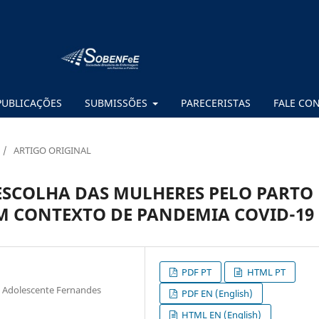
PUBLICAÇÕES
SUBMISSÕES
PARECERISTAS
FALE CO
/
ARTIGO ORIGINAL
ESCOLHA DAS MULHERES PELO PARTO
M CONTEXTO DE PANDEMIA COVID-19
PDF PT
HTML PT
do Adolescente Fernandes
PDF EN (English)
HTML EN (English)