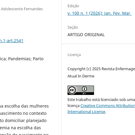
Edição
do Adolescente Fernandes
v. 100 n. 1 (2026): Jan. Fev. Mar.
Seção
ARTIGO ORIGINAL
n.1-art.2541
Licença
ca; Pandemias; Parto
Copyright (c) 2025 Revista Enfermag
Atual In Derme
Este trabalho está licenciado sob um
licença
Creative Commons Attribution
na escolha das mulheres
International License
.
nascimento no contexto
o domiciliar planejado
emia na escolha das
 opção de nascimento no