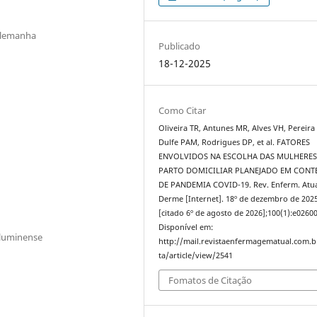
Alemanha
Publicado
18-12-2025
Como Citar
Oliveira TR, Antunes MR, Alves VH, Pereira
Dulfe PAM, Rodrigues DP, et al. FATORES
ENVOLVIDOS NA ESCOLHA DAS MULHERES
PARTO DOMICILIAR PLANEJADO EM CONT
DE PANDEMIA COVID-19. Rev. Enferm. Atua
Derme [Internet]. 18º de dezembro de 202
[citado 6º de agosto de 2026];100(1):e02600
Disponível em:
Fluminense
http://mail.revistaenfermagematual.com.b
ta/article/view/2541
Fomatos de Citação