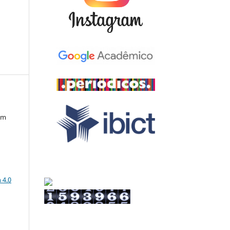
em
a
 4.0