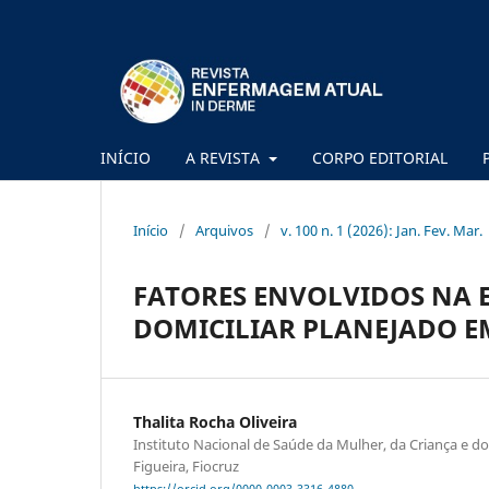
INÍCIO
A REVISTA
CORPO EDITORIAL
Início
/
Arquivos
/
v. 100 n. 1 (2026): Jan. Fev. Mar.
FATORES ENVOLVIDOS NA 
DOMICILIAR PLANEJADO E
Thalita Rocha Oliveira
Instituto Nacional de Saúde da Mulher, da Criança e 
Figueira, Fiocruz