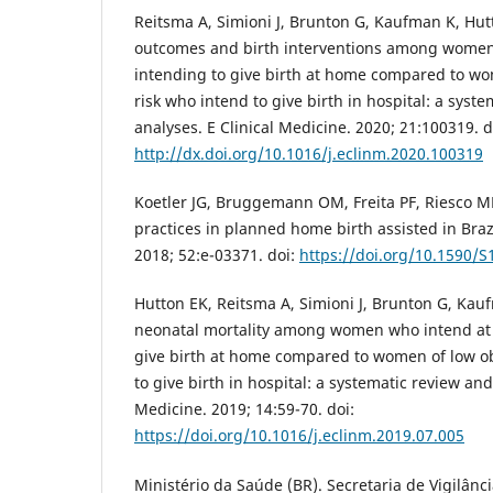
Reitsma A, Simioni J, Brunton G, Kaufman K, Hut
outcomes and birth interventions among wome
intending to give birth at home compared to wo
risk who intend to give birth in hospital: a syst
analyses. E Clinical Medicine. 2020; 21:100319. d
http://dx.doi.org/10.1016/j.eclinm.2020.100319
Koetler JG, Bruggemann OM, Freita PF, Riesco ML
practices in planned home birth assisted in Brazi
2018; 52:e-03371. doi:
https://doi.org/10.1590/
Hutton EK, Reitsma A, Simioni J, Brunton G, Kauf
neonatal mortality among women who intend at t
give birth at home compared to women of low ob
to give birth in hospital: a systematic review an
Medicine. 2019; 14:59-70. doi:
https://doi.org/10.1016/j.eclinm.2019.07.005
Ministério da Saúde (BR). Secretaria de Vigilân