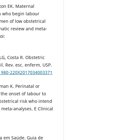
ton EK. Maternal
n who begin labour
men of low obstetrical
ematic review and meta-
oi:
G, Costa R. Obstetric
l. Rev. esc. enferm. USP.
S1980-220X2017034003371
man K. Perinatal or
he onset of labour to
stetrical risk who intend
d meta-analyses. E Clinical
cia em Saúde. Guia de