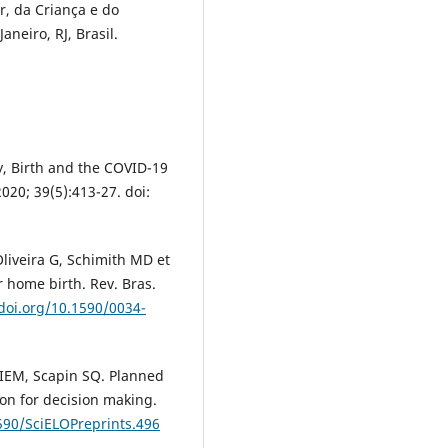
r, da Criança e do
aneiro, RJ, Brasil.
, Birth and the COVID-19
020; 39(5):413-27. doi:
liveira G, Schimith MD et
r home birth. Rev. Bras.
/doi.org/10.1590/0034-
 IEM, Scapin SQ. Planned
ion for decision making.
1590/SciELOPreprints.496