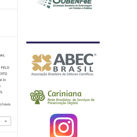
 AV,
 PELO
EXTO
l In
5
5.
r/revis