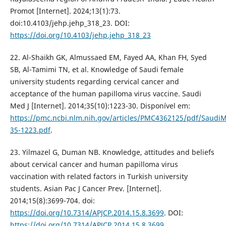
Promot [Internet]. 2024;13(1):73.
doi:10.4103/jehp.jehp_318_23. DOI:
https://doi.org/10.4103/jehp.jehp_318_23
22. Al-Shaikh GK, Almussaed EM, Fayed AA, Khan FH, Syed
SB, Al-Tamimi TN, et al. Knowledge of Saudi female
university students regarding cervical cancer and
acceptance of the human papilloma virus vaccine. Saudi
Med J [Internet]. 2014;35(10):1223-30. Disponível em:
https://pmc.ncbi.nlm.nih.gov/articles/PMC4362125/pdf/SaudiM
35-1223.pdf
.
23. Yilmazel G, Duman NB. Knowledge, attitudes and beliefs
about cervical cancer and human papilloma virus
vaccination with related factors in Turkish university
students. Asian Pac J Cancer Prev. [Internet].
2014;15(8):3699-704. doi:
https://doi.org/10.7314/APJCP.2014.15.8.3699
. DOI:
https://doi.org/10.7314/APJCP.2014.15.8.3699