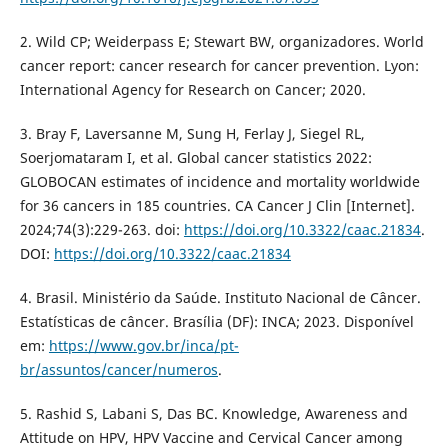
2. Wild CP; Weiderpass E; Stewart BW, organizadores. World
cancer report: cancer research for cancer prevention. Lyon:
International Agency for Research on Cancer; 2020.
3. Bray F, Laversanne M, Sung H, Ferlay J, Siegel RL,
Soerjomataram I, et al. Global cancer statistics 2022:
GLOBOCAN estimates of incidence and mortality worldwide
for 36 cancers in 185 countries. CA Cancer J Clin [Internet].
2024;74(3):229-263. doi:
https://doi.org/10.3322/caac.21834
.
DOI:
https://doi.org/10.3322/caac.21834
4. Brasil. Ministério da Saúde. Instituto Nacional de Câncer.
Estatísticas de câncer. Brasília (DF): INCA; 2023. Disponível
em:
https://www.gov.br/inca/pt-
br/assuntos/cancer/numeros
.
5. Rashid S, Labani S, Das BC. Knowledge, Awareness and
Attitude on HPV, HPV Vaccine and Cervical Cancer among