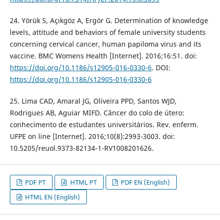
24. Yörük S, Açıkgöz A, Ergör G. Determination of knowledge
levels, attitude and behaviors of female university students
concerning cervical cancer, human papiloma virus and its
vaccine. BMC Womens Health [Internet]. 2016;16:51. doi:
https://doi.org/10.1186/s12905-016-0330-6
. DOI:
https://doi.org/10.1186/s12905-016-0330-6
25. Lima CAD, Amaral JG, Oliveira PPD, Santos WJD,
Rodrigues AB, Aguiar MIFD. Câncer do colo de útero:
conhecimento de estudantes universitários. Rev. enferm.
UFPE on line [Internet]. 2016;10(8):2993-3003. doi:
10.5205/reuol.9373-82134-1-RV1008201626.
PDF PT
HTML PT
PDF EN (English)
HTML EN (English)