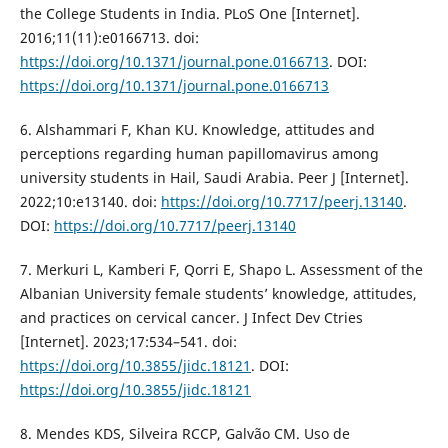
the College Students in India. PLoS One [Internet].
2016;11(11):e0166713. doi:
https://doi.org/10.1371/journal.pone.0166713
. DOI:
https://doi.org/10.1371/journal.pone.0166713
6. Alshammari F, Khan KU. Knowledge, attitudes and
perceptions regarding human papillomavirus among
university students in Hail, Saudi Arabia. Peer J [Internet].
2022;10:e13140. doi:
https://doi.org/10.7717/peerj.13140
.
DOI:
https://doi.org/10.7717/peerj.13140
7. Merkuri L, Kamberi F, Qorri E, Shapo L. Assessment of the
Albanian University female students’ knowledge, attitudes,
and practices on cervical cancer. J Infect Dev Ctries
[Internet]. 2023;17:534–541. doi:
https://doi.org/10.3855/jidc.18121
. DOI:
https://doi.org/10.3855/jidc.18121
8. Mendes KDS, Silveira RCCP, Galvão CM. Uso de