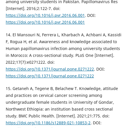
among university students in Pakistan. Papillomavirus Res
[Internet]. 2016;2:122-7. doi:
https://doi.org/10.1016/j.pvr.2016.06.001
. DOI:
https://doi.org/10.1016/j.pvr.2016.06.001
14. El Mansouri N, Ferrera L, Kharbach A, Achbani A, Kassidi
F, Rogua H, et al. Awareness and knowledge associated to
Human papillomavirus infection among university students
in Morocco: A cross-sectional study. PLoS One [Internet].
2022;17(7):e0271222. doi:
https://doi.org/10.1371/journal.pone.0271222
. DOI:
https://doi.org/10.1371/journal.pone.0271222
15. Getaneh A, Tegene B, Belachew T. Knowledge, attitude
and practices on cervical cancer screening among
undergraduate female students in University of Gondar,
Northwest Ethiopia: an institution based cross sectional
study. BMC Public Health. [Internet]. 2021;21:775. doi:
https://doi.org/10.1186/s12889-021-10853-2
. DOI: