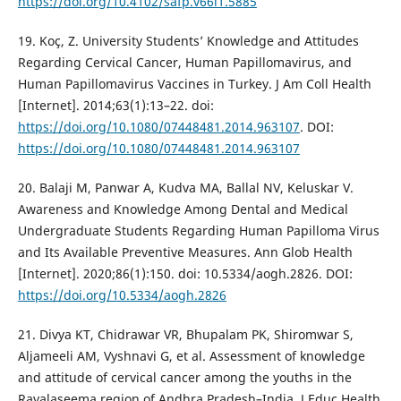
https://doi.org/10.4102/safp.v66i1.5885
19. Koç, Z. University Students’ Knowledge and Attitudes
Regarding Cervical Cancer, Human Papillomavirus, and
Human Papillomavirus Vaccines in Turkey. J Am Coll Health
[Internet]. 2014;63(1):13–22. doi:
https://doi.org/10.1080/07448481.2014.963107
. DOI:
https://doi.org/10.1080/07448481.2014.963107
20. Balaji M, Panwar A, Kudva MA, Ballal NV, Keluskar V.
Awareness and Knowledge Among Dental and Medical
Undergraduate Students Regarding Human Papilloma Virus
and Its Available Preventive Measures. Ann Glob Health
[Internet]. 2020;86(1):150. doi: 10.5334/aogh.2826. DOI:
https://doi.org/10.5334/aogh.2826
21. Divya KT, Chidrawar VR, Bhupalam PK, Shiromwar S,
Aljameeli AM, Vyshnavi G, et al. Assessment of knowledge
and attitude of cervical cancer among the youths in the
Rayalaseema region of Andhra Pradesh–India. J Educ Health