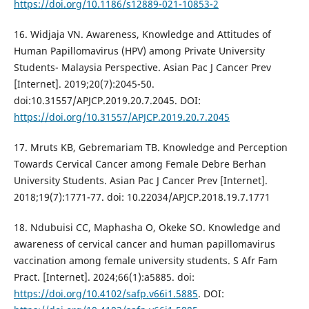
https://doi.org/10.1186/s12889-021-10853-2
16. Widjaja VN. Awareness, Knowledge and Attitudes of
Human Papillomavirus (HPV) among Private University
Students- Malaysia Perspective. Asian Pac J Cancer Prev
[Internet]. 2019;20(7):2045-50.
doi:10.31557/APJCP.2019.20.7.2045. DOI:
https://doi.org/10.31557/APJCP.2019.20.7.2045
17. Mruts KB, Gebremariam TB. Knowledge and Perception
Towards Cervical Cancer among Female Debre Berhan
University Students. Asian Pac J Cancer Prev [Internet].
2018;19(7):1771-77. doi: 10.22034/APJCP.2018.19.7.1771
18. Ndubuisi CC, Maphasha O, Okeke SO. Knowledge and
awareness of cervical cancer and human papillomavirus
vaccination among female university students. S Afr Fam
Pract. [Internet]. 2024;66(1):a5885. doi:
https://doi.org/10.4102/safp.v66i1.5885
. DOI: