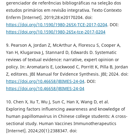
gerenciador de referências bibliográficas na seleção dos
estudos primários em revisão integrativa. Texto Contexto
Enferm [Internet]. 2019;28:e20170204. doi:
https://doi.org/10.1590/1980-265X-TCE-2017-0204
. DOI:
https://doi.org/10.1590/1980-265x-tce-2017-0204
9. Pearson A, Jordan Z, McArthur A, Florescu S, Cooper A,
Yan H, Klugarova J, Stannard D, Edwards D. Systematic
reviews of textual evidence: narrative, expert opinion or
policy. In: Aromataris E, Lockwood C, Porritt K, Pilla B, Jordan
Z, editores. JBI Manual for Evidence Synthesis. JBI; 2024. doi:
https://doi.org/10.46658/JBIMES-24-04
. DOI:
https://doi.org/10.46658/JBIMES-24-04
10. Chen X, Xu T, Wu J, Sun C, Han X, Wang D, et al.
Exploring factors influencing awareness and knowledge of
human papillomavirus in Chinese college students: A cross-
sectional study. Human Vaccines Immunotherapeutics
[Internet]. 2024;20(1):2388347. doi: