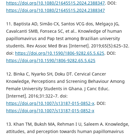
https://doi.org/10.1080/21645515.2024.2388347
. DOI:
https://doi.org/10.1080/21645515.2024.2388347
11. Baptista AD, Simão CX, Santos VCG dos, Melgaço JG,
Cavalcanti SMB, Fonseca SC, et al.. Knowledge of human
papillomavirus and Pap test among Brazilian university
students. Rev Assoc Med Bras [Internet]. 2019;65(5):625–32.
doi:
https://doi.org/10.1590/1806-9282.65.5.625
. DOI:
https://doi.org/10.1590/1806-9282.65.5.625
12. Binka C, Nyarko SH, Doku DT. Cervical Cancer
Knowledge, Perceptions and Screening Behaviour Among
Female University Students in Ghana. J Canc Educ.
[Internet]. 2016;31:322–7. doi:
https://doi.org/10.1007/s13187-015-0852-x
. DOI:
https://doi.org/10.1007/s13187-015-0852-x
13. Khan TM, Buksh MA, Rehman I U, Saleem A. Knowledge,
attitudes, and perception towards human papillomavirus