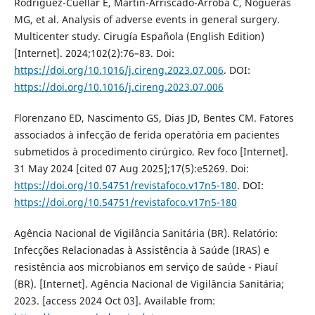
Rodríguez-Cuéllar E, Martín-Arriscado-Arroba C, Nogueras
MG, et al. Analysis of adverse events in general surgery.
Multicenter study. Cirugía Española (English Edition)
[Internet]. 2024;102(2):76–83. Doi:
https://doi.org/10.1016/j.cireng.2023.07.006
. DOI:
https://doi.org/10.1016/j.cireng.2023.07.006
Florenzano ED, Nascimento GS, Dias JD, Bentes CM. Fatores
associados à infecção de ferida operatória em pacientes
submetidos à procedimento cirúrgico. Rev foco [Internet].
31 May 2024 [cited 07 Aug 2025];17(5):e5269. Doi:
https://doi.org/10.54751/revistafoco.v17n5-180
. DOI:
https://doi.org/10.54751/revistafoco.v17n5-180
Agência Nacional de Vigilância Sanitária (BR). Relatório:
Infecções Relacionadas à Assistência à Saúde (IRAS) e
resistência aos microbianos em serviço de saúde - Piauí
(BR). [Internet]. Agência Nacional de Vigilância Sanitária;
2023. [access 2024 Oct 03]. Available from: