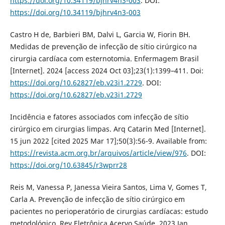
https://doi.org/10.34119/bjhrv4n3-003
. DOI:
https://doi.org/10.34119/bjhrv4n3-003
Castro H de, Barbieri BM, Dalvi L, Garcia W, Fiorin BH.
Medidas de prevenção de infecção de sítio cirúrgico na
cirurgia cardíaca com esternotomia. Enfermagem Brasil
[Internet]. 2024 [access 2024 Oct 03];23(1):1399–411. Doi:
https://doi.org/10.62827/eb.v23i1.2729
. DOI:
https://doi.org/10.62827/eb.v23i1.2729
Incidência e fatores associados com infecção de sítio
cirúrgico em cirurgias limpas. Arq Catarin Med [Internet].
15 jun 2022 [cited 2025 Mar 17];50(3):56-9. Available from:
https://revista.acm.org.br/arquivos/article/view/976
. DOI:
https://doi.org/10.63845/r3wprr28
Reis M, Vanessa P, Janessa Vieira Santos, Lima V, Gomes T,
Carla A. Prevenção de infecção de sítio cirúrgico em
pacientes no perioperatório de cirurgias cardíacas: estudo
metodológico. Rev Eletrônica Acervo Saúde. 2023 Jan