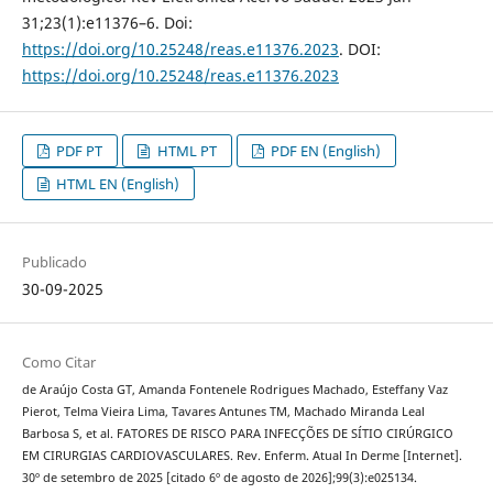
31;23(1):e11376–6. Doi:
https://doi.org/10.25248/reas.e11376.2023
. DOI:
https://doi.org/10.25248/reas.e11376.2023
PDF PT
HTML PT
PDF EN (English)
HTML EN (English)
Publicado
30-09-2025
Como Citar
de Araújo Costa GT, Amanda Fontenele Rodrigues Machado, Esteffany Vaz
Pierot, Telma Vieira Lima, Tavares Antunes TM, Machado Miranda Leal
Barbosa S, et al. FATORES DE RISCO PARA INFECÇÕES DE SÍTIO CIRÚRGICO
EM CIRURGIAS CARDIOVASCULARES. Rev. Enferm. Atual In Derme [Internet].
30º de setembro de 2025 [citado 6º de agosto de 2026];99(3):e025134.