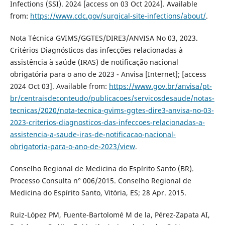
Infections (SSI). 2024 [access on 03 Oct 2024]. Available
from:
https://www.cdc.gov/surgical-site-infections/about/
.
Nota Técnica GVIMS/GGTES/DIRE3/ANVISA No 03, 2023.
Critérios Diagnósticos das infecções relacionadas à
assistência à saúde (IRAS) de notificação nacional
obrigatória para o ano de 2023 - Anvisa [Internet]; [access
2024 Oct 03]. Available from:
https://www.gov.br/anvisa/pt-
br/centraisdeconteudo/publicacoes/servicosdesaude/notas-
tecnicas/2020/nota-tecnica-gvims-ggtes-dire3-anvisa-no-03-
2023-criterios-diagnosticos-das-infeccoes-relacionadas-a-
assistencia-a-saude-iras-de-notificacao-nacional-
obrigatoria-para-o-ano-de-2023/view
.
Conselho Regional de Medicina do Espírito Santo (BR).
Processo Consulta n° 006/2015. Conselho Regional de
Medicina do Espírito Santo, Vitória, ES; 28 Apr. 2015.
Ruiz-López PM, Fuente-Bartolomé M de la, Pérez-Zapata AI,