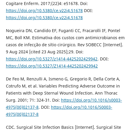
Cogitare Enferm. 2017;(22)4: e51678. Doi:
https://doi.org/10.5380/ce.v22i4.51678
DOI:
https://doi.org/10.5380/ce.v22i4.51678
Nogueira DN, Candido EF, Fuganti CC, Fracarolli IF, Pontel
MC, Boll KM. Estimativa dos custos com antimicrobianos em
casos de infecção de sítio cirúrgico. Rev SOBECC [Internet].
9 Aug 2024 [cited 23 Aug 2025];29. Doi:
https://doi.org/10.5327/z1414-4425202429942
. DOI:
https://doi.org/10.5327/Z1414-4425202429942
De Feo M, Renzulli A, Ismeno G, Gregorio R, Della Corte A,
Cotrufo M, et al. Variables Predicting Adverse Outcome in
Patients with Deep Sternal Wound Infection. Ann Thorac
Surg. 2001; 71: 324-31. Doi:
https://doi.org/10.1016/s0003-
4975(00)02137-8
. DOI:
https://doi.org/10.1016/S0003-
4975(00)02137-8
CDC. Surgical Site Infection Basics [Internet]. Surgical Site