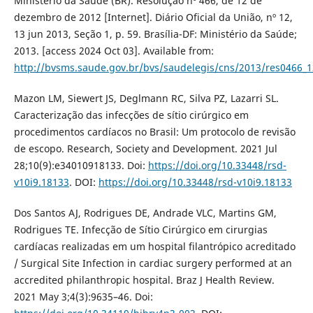
Ministério da Saúde (BR). Resolução nº 466, de 12 de
dezembro de 2012 [Internet]. Diário Oficial da União, nº 12,
13 jun 2013, Seção 1, p. 59. Brasília-DF: Ministério da Saúde;
2013. [access 2024 Oct 03]. Available from:
http://bvsms.saude.gov.br/bvs/saudelegis/cns/2013/res0466_
Mazon LM, Siewert JS, Deglmann RC, Silva PZ, Lazarri SL.
Caracterização das infecções de sítio cirúrgico em
procedimentos cardíacos no Brasil: Um protocolo de revisão
de escopo. Research, Society and Development. 2021 Jul
28;10(9):e34010918133. Doi:
https://doi.org/10.33448/rsd-
v10i9.18133
. DOI:
https://doi.org/10.33448/rsd-v10i9.18133
Dos Santos AJ, Rodrigues DE, Andrade VLC, Martins GM,
Rodrigues TE. Infecção de Sítio Cirúrgico em cirurgias
cardíacas realizadas em um hospital filantrópico acreditado
/ Surgical Site Infection in cardiac surgery performed at an
accredited philanthropic hospital. Braz J Health Review.
2021 May 3;4(3):9635–46. Doi: