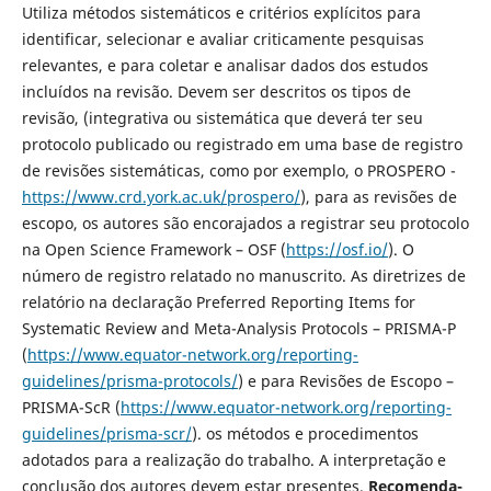
Utiliza métodos sistemáticos e critérios explícitos para
identificar, selecionar e avaliar criticamente pesquisas
relevantes, e para coletar e analisar dados dos estudos
incluídos na revisão. Devem ser descritos os tipos de
revisão, (integrativa ou sistemática que deverá ter seu
protocolo publicado ou registrado em uma base de registro
de revisões sistemáticas, como por exemplo, o PROSPERO -
https://www.crd.york.ac.uk/prospero/
), para as revisões de
escopo, os autores são encorajados a registrar seu protocolo
na Open Science Framework – OSF (
https://osf.io/
). O
número de registro relatado no manuscrito. As diretrizes de
relatório na declaração Preferred Reporting Items for
Systematic Review and Meta-Analysis Protocols – PRISMA-P
(
https://www.equator-network.org/reporting-
guidelines/prisma-protocols/
) e para Revisões de Escopo –
PRISMA-ScR (
https://www.equator-network.org/reporting-
guidelines/prisma-scr/
). os métodos e procedimentos
adotados para a realização do trabalho. A interpretação e
conclusão dos autores devem estar presentes.
Recomenda-