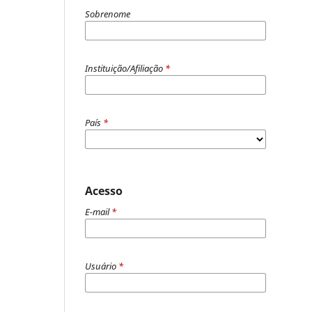
Sobrenome
Instituição/Afiliação
*
País
*
Acesso
E-mail
*
Usuário
*