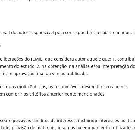
mail do autor responsável pela correspondência sobre o manuscri
)
liberações do ICMJE, que considera autor aquele que: 1. contribu
ento do estudo; 2. na obtenção, na análise e/ou interpretação d
tica e aprovação final da versão publicada.
 e estudos multicêntricos, os responsáveis devem ter seus nomes
em cumprir os critérios anteriormente mencionados.
obre possíveis conflitos de interesse, incluindo interesses polític
edade, provisão de materiais, insumos ou equipamentos utilizados 