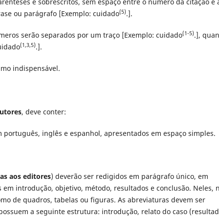
arênteses e sobrescritos, sem espaço entre o número da citação e 
(5)
rase ou parágrafo [Exemplo: cuidado
.].
(1-5)
úmeros serão separados por um traço [Exemplo: cuidado
.], qua
(1,3,5)
uidado
.].
imo indispensável.
autores
, deve conter:
m português, inglês e espanhol, apresentados em espaço simples.
tas aos editores
) deverão ser redigidos em parágrafo único, em
s em introdução, objetivo, método, resultados e conclusão. Neles, 
omo de quadros, tabelas ou figuras. As abreviaturas devem ser
ossuem a seguinte estrutura: introdução, relato do caso (resultad