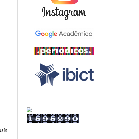
.
país