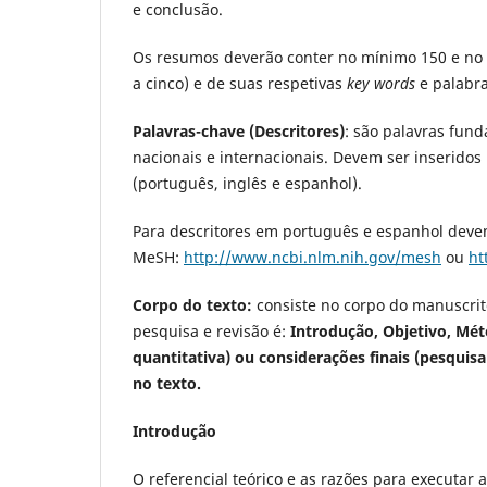
e conclusão.
Os resumos deverão conter no mínimo 150 e no 
a cinco) e de suas respetivas
key words
e palabra
Palavras-chave (Descritores)
: são palavras fun
nacionais e internacionais. Devem ser inseridos 
(português, inglês e espanhol).
Para descritores em português e espanhol deve
MeSH:
http://www.ncbi.nlm.nih.gov/mesh
ou
ht
Corpo do texto:
consiste no corpo do manuscrit
pesquisa e revisão é:
Introdução, Objetivo, Mét
quantitativa) ou considerações finais (pesquis
no texto.
Introdução
O referencial teórico e as razões para executar 