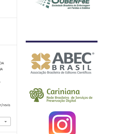
 DA
NA
.
r/revis