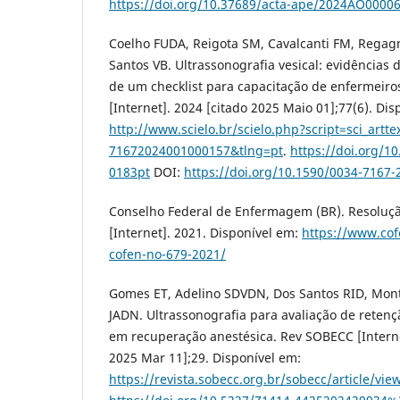
https://doi.org/10.37689/acta-ape/2024AO0000
Coelho FUDA, Reigota SM, Cavalcanti FM, Rega
Santos VB. Ultrassonografia vesical: evidências
de um checklist para capacitação de enfermeiro
[Internet]. 2024 [citado 2025 Maio 01];77(6). Dis
http://www.scielo.br/scielo.php?script=sci_artt
71672024001000157&tlng=pt
.
https://doi.org/1
0183pt
DOI:
https://doi.org/10.1590/0034-7167-
Conselho Federal de Enfermagem (BR). Resolu
[Internet]. 2021. Disponível em:
https://www.cof
cofen-no-679-2021/
Gomes ET, Adelino SDVDN, Dos Santos RID, Mont
JADN. Ultrassonografia para avaliação de retenç
em recuperação anestésica. Rev SOBECC [Interne
2025 Mar 11];29. Disponível em:
https://revista.sobecc.org.br/sobecc/article/vie