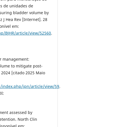
es de unidades de
asuring bladder volume by
z J Hea Rev [Internet]. 28
onível em:
php/BJHR/article/view/52560
.
der management:
lume to mitigate post-
z 2024 [citado 2025 Maio
/index.php/jpn/article/view/59
.
I:
ment assessed by
etention. North Clin
Disponível em: