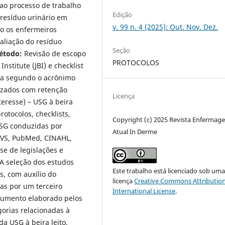
 ao processo de trabalho
Edição
resíduo urinário em
v. 99 n. 4 (2025): Out. Nov. Dez.
 os enfermeiros
valiação do resíduo
Seção
étodo:
Revisão de escopo
PROTOCOLOS
stitute (JBI) e checklist
ada segundo o acrônimo
lizados com retenção
Licença
teresse) – USG à beira
rotocolos, checklists,
Copyright (c) 2025 Revista Enfermag
SG conduzidas por
Atual In Derme
 BVS, PubMed, CINAHL,
se de legislações e
 A seleção dos estudos
Este trabalho está licenciado sob um
s, com auxílio do
licença
Creative Commons Attribution
as por um terceiro
International License
.
strumento elaborado pelos
gorias relacionadas à
a USG à beira leito.