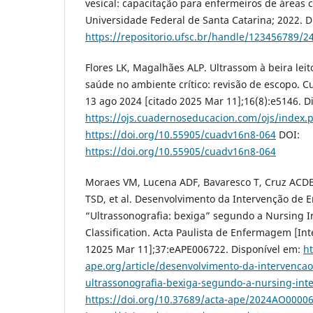
vesical: capacitação para enfermeiros de áreas cr
Universidade Federal de Santa Catarina; 2022. D
https://repositorio.ufsc.br/handle/123456789/2
Flores LK, Magalhães ALP. Ultrassom à beira leit
saúde no ambiente crítico: revisão de escopo. C
13 ago 2024 [citado 2025 Mar 11];16(8):e5146. D
https://ojs.cuadernoseducacion.com/ojs/index.
https://doi.org/10.55905/cuadv16n8-064
DOI:
https://doi.org/10.55905/cuadv16n8-064
Moraes VM, Lucena ADF, Bavaresco T, Cruz ACDB,
TSD, et al. Desenvolvimento da Intervenção de
“Ultrassonografia: bexiga” segundo a Nursing I
Classification. Acta Paulista de Enfermagem [Inte
12025 Mar 11];37:eAPE006722. Disponível em:
ht
ape.org/article/desenvolvimento-da-intervenc
ultrassonografia-bexiga-segundo-a-nursing-inter
https://doi.org/10.37689/acta-ape/2024AO0000