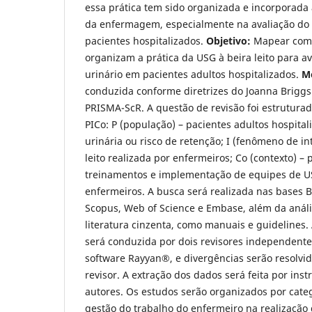
essa prática tem sido organizada e incorporada
da enfermagem, especialmente na avaliação do 
pacientes hospitalizados.
Objetivo:
Mapear como
organizam a prática da USG à beira leito para a
urinário em pacientes adultos hospitalizados.
M
conduzida conforme diretrizes do Joanna Briggs In
PRISMA-ScR. A questão de revisão foi estrutur
PICo: P (população) – pacientes adultos hospita
urinária ou risco de retenção; I (fenômeno de in
leito realizada por enfermeiros; Co (contexto) – p
treinamentos e implementação de equipes de U
enfermeiros. A busca será realizada nas bases
Scopus, Web of Science e Embase, além da análi
literatura cinzenta, como manuais e guidelines.
será conduzida por dois revisores independente
software Rayyan®, e divergências serão resolvid
revisor. A extração dos dados será feita por in
autores. Os estudos serão organizados por cate
gestão do trabalho do enfermeiro na realização d