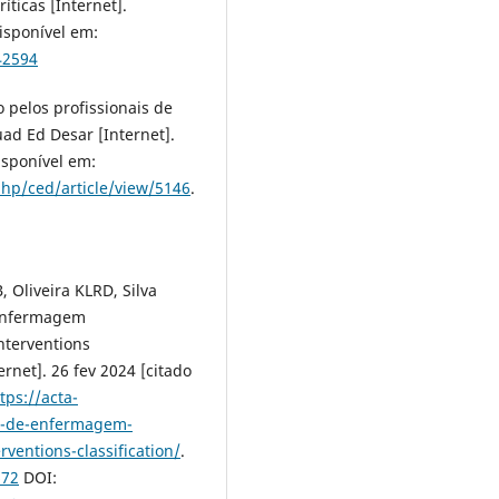
íticas [Internet].
isponível em:
42594
o pelos profissionais de
uad Ed Desar [Internet].
isponível em:
php/ced/article/view/5146
.
 Oliveira KLRD, Silva
 Enfermagem
nterventions
rnet]. 26 fev 2024 [citado
tps://acta-
ao-de-enfermagem-
ventions-classification/
.
672
DOI: