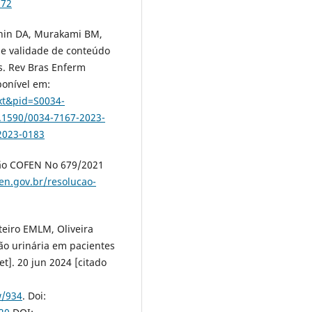
672
gnin DA, Murakami BM,
 de validade de conteúdo
s. Rev Bras Enferm
ponível em:
ext&pid=S0034-
0.1590/0034-7167-2023-
2023-0183
ção COFEN No 679/2021
en.gov.br/resolucao-
eiro EMLM, Oliveira
ão urinária em pacientes
t]. 20 jun 2024 [citado
w/934
. Doi: