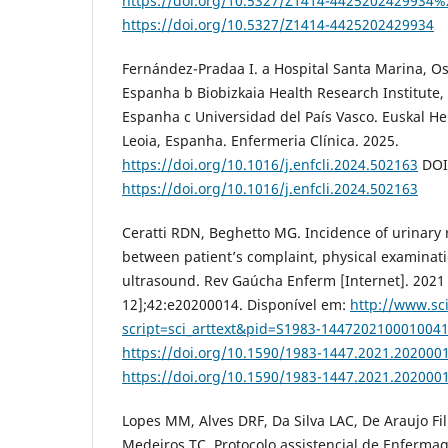
https://doi.org/10.5327/Z1414-4425202429934%
https://doi.org/10.5327/Z1414-4425202429934
Fernández-Pradaa I. a Hospital Santa Marina, Osa
Espanha b Biobizkaia Health Research Institute, 
Espanha c Universidad del País Vasco. Euskal Her
Leoia, Espanha. Enfermeria Clínica. 2025.
https://doi.org/10.1016/j.enfcli.2024.502163
DOI
https://doi.org/10.1016/j.enfcli.2024.502163
Ceratti RDN, Beghetto MG. Incidence of urinary 
between patient’s complaint, physical examinat
ultrasound. Rev Gaúcha Enferm [Internet]. 2021 
12];42:e20200014. Disponível em:
http://www.sci
script=sci_arttext&pid=S1983-144720210001004
https://doi.org/10.1590/1983-1447.2021.202000
https://doi.org/10.1590/1983-1447.2021.202000
Lopes MM, Alves DRF, Da Silva LAC, De Araujo Fi
Medeiros TC. Protocolo assistencial de Enferm