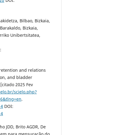
20
DOI:
kidetza, Bilbao, Bizkaia,
Barakaldo, Bizkaia,
riko Unibertsitatea,
:
retention and relations
ion, and bladder
[citado 2025 Fev
elo.br/scielo.php?
16&tlng=en
.
14
DOI:
14
lho JDD, Brito AGDR, De
agem para mensuração do