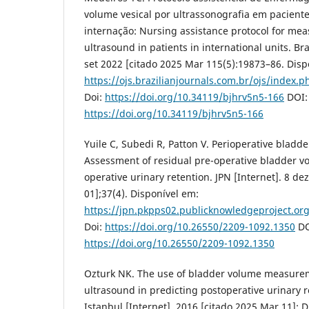
volume vesical por ultrassonografia em pacient
internação: Nursing assistance protocol for me
ultrasound in patients in international units. Bra
set 2022 [citado 2025 Mar 115(5):19873–86. Disp
https://ojs.brazilianjournals.com.br/ojs/index.
Doi:
https://doi.org/10.34119/bjhrv5n5-166
DOI:
https://doi.org/10.34119/bjhrv5n5-166
Yuile C, Subedi R, Patton V. Perioperative blad
Assessment of residual pre-operative bladder vo
operative urinary retention. JPN [Internet]. 8 de
01];37(4). Disponível em:
https://jpn.pkpps02.publicknowledgeproject.org
Doi:
https://doi.org/10.26550/2209-1092.1350
DO
https://doi.org/10.26550/2209-1092.1350
Ozturk NK. The use of bladder volume measure
ultrasound in predicting postoperative urinary r
Istanbul [Internet]. 2016 [citado 2025 Mar 11]; 