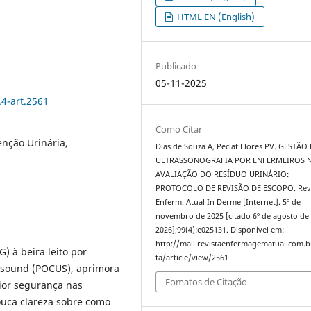
HTML EN (English)
Publicado
05-11-2025
.4-art.2561
Como Citar
nção Urinária,
Dias de Souza A, Peclat Flores PV. GESTÃO
ULTRASSONOGRAFIA POR ENFERMEIROS 
AVALIAÇÃO DO RESÍDUO URINÁRIO:
PROTOCOLO DE REVISÃO DE ESCOPO. Rev
Enferm. Atual In Derme [Internet]. 5º de
novembro de 2025 [citado 6º de agosto de
2026];99(4):e025131. Disponível em:
http://mail.revistaenfermagematual.com.b
) à beira leito por
ta/article/view/2561
rasound (POCUS), aprimora
Fomatos de Citação
aior segurança nas
uca clareza sobre como