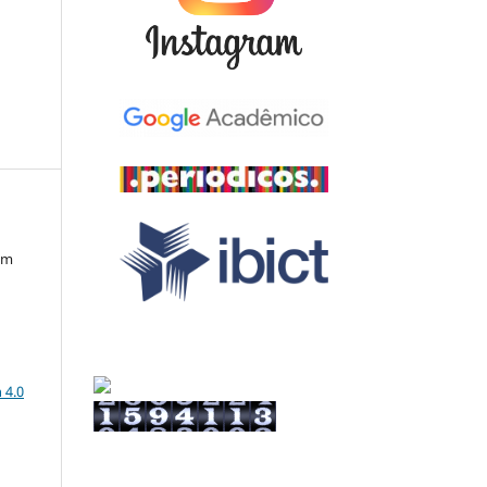
em
a
 4.0